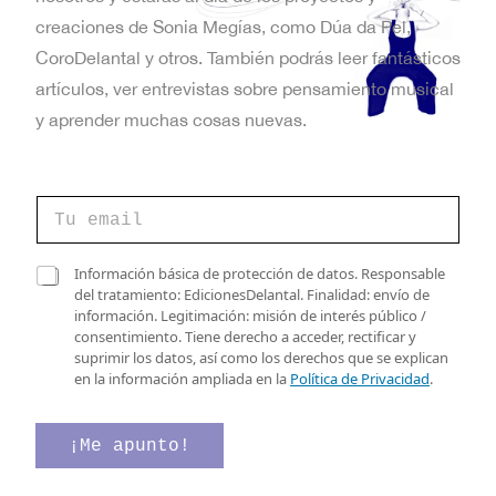
t
creaciones de Sonia Megías, como Dúa da Pel,
a
CoroDelantal y otros. También podrás leer fantásticos
artículos, ver entrevistas sobre pensamiento musical
s
y aprender muchas cosas nuevas.
d
e
C
E
o
r
v
r
e
C
Información básica de protección de datos. Responsable
e
l
a
del tratamiento: EdicionesDelantal. Finalidad: envío de
e
o
e
s
información. Legitimación: misión de interés público /
e
c
n
i
consentimiento. Tiene derecho a acceder, rectificar y
l
t
l
suprimir los datos, así como los derechos que se explican
e
t
r
l
en la información ampliada en la
Política de Privacidad
.
c
ó
a
o
t
n
s
r
i
d
¡Me apunto!
s
ó
c
e
n
o
v