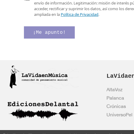
e
a
envío de información. Legitimación: misión de interés p
o
s
acceder, rectificar y suprimir los datos, así como los de
e
i
ampliada en la
Política de Privacidad
.
l
l
e
l
c
a
¡Me apunto!
t
s
r
d
ó
e
n
v
i
e
c
r
o
i
*
LaVidae
f
i
c
AltaVoz
a
Palanca
c
i
Crónicas
ó
UniversoPel
n
*