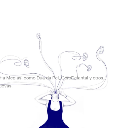
onia Megías, como Dúa da Pel, CoroDelantal y otros.
uevas.