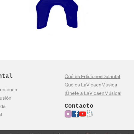
ntal
Qué es EdicionesDelantal
Qué es LaVidaenMúsica
cciones
¡Únete a LaVidaenMúsica!
usión
Contacto
rda
l