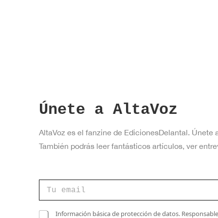
a
v
e
.
Únete a AltaVoz
AltaVoz es el fanzine de EdicionesDelantal. Únete 
También podrás leer fantásticos artículos, ver en
d
C
e
o
*
r
d
r
C
e
Información básica de protección de datos. Responsable 