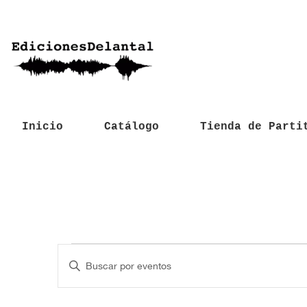
Inicio
Catálogo
Tienda de Parti
Eventos
N
I
a
n
t