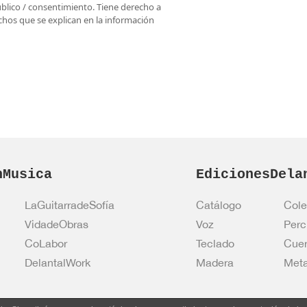
úblico / consentimiento. Tiene derecho a
rechos que se explican en la información
nMusica
EdicionesDela
LaGuitarradeSofía
Catálogo
Cole
VidadeObras
Voz
Perc
CoLabor
Teclado
Cue
DelantalWork
Madera
Meta