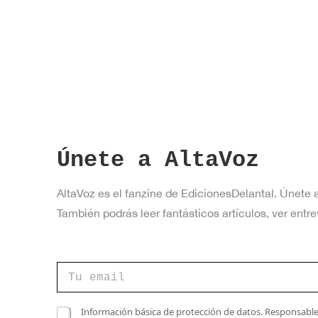
a
v
e
.
Únete a AltaVoz
AltaVoz es el fanzine de EdicionesDelantal. Únete 
También podrás leer fantásticos artículos, ver en
C
C
o
o
r
r
r
r
C
e
Información básica de protección de datos. Responsable 