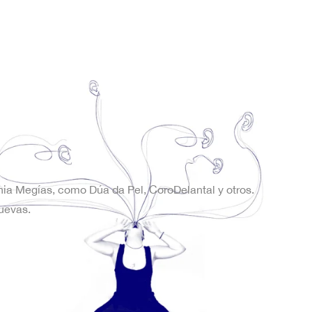
onia Megías, como Dúa da Pel, CoroDelantal y otros.
uevas.