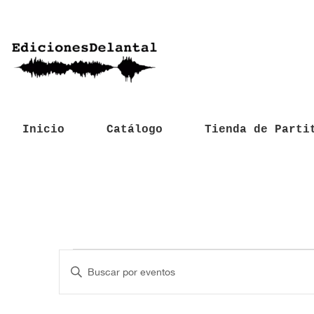
Inicio
Catálogo
Tienda de Parti
Eventos
N
I
a
n
t