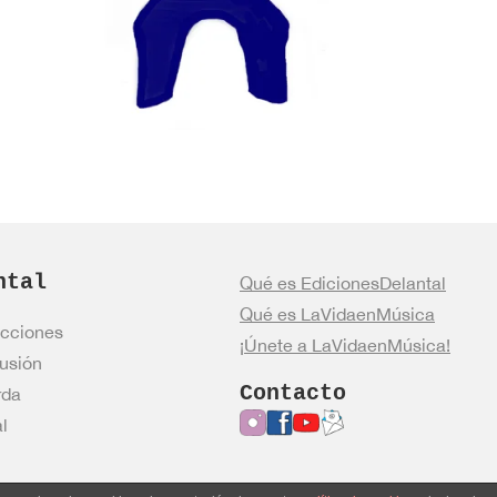
ntal
Qué es EdicionesDelantal
Qué es LaVidaenMúsica
cciones
¡Únete a LaVidaenMúsica!
usión
Contacto
rda
l