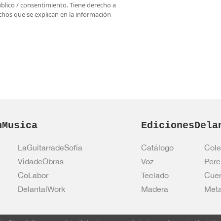
úblico / consentimiento. Tiene derecho a
rechos que se explican en la información
nMusica
EdicionesDela
LaGuitarradeSofía
Catálogo
Cole
VidadeObras
Voz
Perc
CoLabor
Teclado
Cue
DelantalWork
Madera
Meta