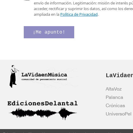
e
a
o
envío de información. Legitimación: misión de interés p
o
s
d
acceder, rectificar y suprimir los datos, así como los de
e
i
e
ampliada en la
Política de Privacidad
.
l
l
C
e
l
o
c
a
r
¡Me apunto!
t
s
r
r
d
e
ó
e
o
n
v
i
e
c
r
o
i
*
LaVidae
f
i
c
AltaVoz
a
Palanca
c
i
Crónicas
ó
UniversoPel
n
*