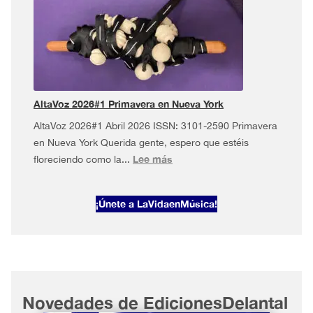
·
Mayo
musical
en
Nueva
York
AltaVoz 2026#1 Primavera en Nueva York
AltaVoz 2026#1 Abril 2026 ISSN: 3101-2590 Primavera
en Nueva York Querida gente, espero que estéis
:
Lee más
floreciendo como la...
AltaVoz
2026#1
¡Únete a LaVidaenMúsica!
Primavera
en
Nueva
York
Novedades de EdicionesDelantal