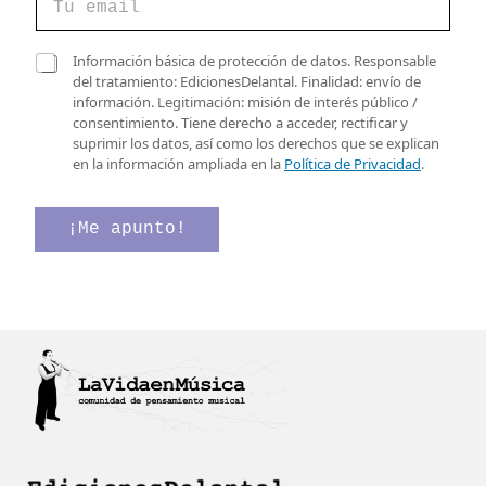
o
r
r
r
r
C
e
Información básica de protección de datos. Responsable
e
a
o
del tratamiento: EdicionesDelantal. Finalidad: envío de
o
s
d
información. Legitimación: misión de interés público /
e
i
e
consentimiento. Tiene derecho a acceder, rectificar y
l
l
v
suprimir los datos, así como los derechos que se explican
e
l
e
en la información ampliada en la
Política de Privacidad
.
c
a
r
t
s
i
r
d
f
¡Me apunto!
ó
e
i
n
v
c
i
e
a
c
r
c
o
i
i
*
f
ó
i
n
c
a
c
i
ó