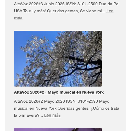
AltaVoz 2026#3 Junio 2026 ISSN: 3101-2590 Dúa da Pel
Lee
USA Tour ¡y más! Queridas gentes, Se viene mi...
:
más
AltaVoz
2026#3
·
Dúa
da
Pel
USA
Tour
¡y
más!
AltaVoz 2026#2 · Mayo musical en Nueva York
AltaVoz 2026#2 Mayo 2026 ISSN: 3101-2590 Mayo
musical en Nueva York Queridas gentes, ¿Cómo os trata
:
Lee más
la primavera?...
AltaVoz
2026#2