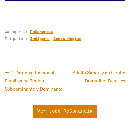
Categoría:
ReSonancia
Etiquetas:
Indígena
,
Sonia Megías
Navegación
Anterior:
Siguiente:
4. Armonía funcional.
Adolfo Simón y su Centro
Familias de Tónica,
Dramático Rural
de
Subdominante y Dominante
entradas
Ver todo ReSonancia