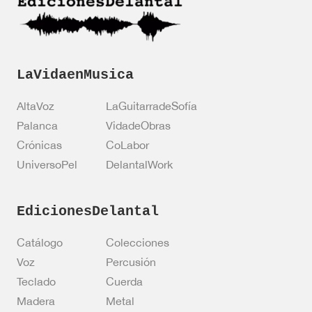
n
*
LaVidaenMusica
AltaVoz
LaGuitarradeSofía
Palanca
VidadeObras
Crónicas
CoLabor
UniversoPel
DelantalWork
EdicionesDelantal
Catálogo
Colecciones
Voz
Percusión
Teclado
Cuerda
Madera
Metal