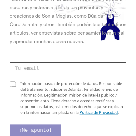
nosotros y estarás al día de los proyectos y
creaciones de Sonia Megías, como Dúa da Pel,
CoroDelantal y otros. También podrás leer fantásticos
artículos, ver entrevistas sobre pensamiento musical
y aprender muchas cosas nuevas.
C
o
r
r
v
C
Información básica de protección de datos. Responsable
e
e
a
del tratamiento: EdicionesDelantal. Finalidad: envío de
o
r
s
información. Legitimación: misión de interés público /
e
i
i
consentimiento. Tiene derecho a acceder, rectificar y
l
f
l
suprimir los datos, así como los derechos que se explican
e
i
l
en la información ampliada en la
Política de Privacidad
.
c
c
a
t
a
s
r
c
d
¡Me apunto!
ó
i
e