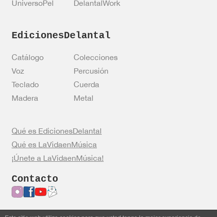
UniversoPel
DelantalWork
EdicionesDelantal
Catálogo
Colecciones
Voz
Percusión
Teclado
Cuerda
Madera
Metal
Qué es EdicionesDelantal
Qué es LaVidaenMúsica
¡Únete a LaVidaenMúsica!
Contacto