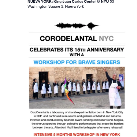
e
e
i
NUEVA YORK: King Juan Carlos Center @ NYU
53
Washington Square S, Nueva York
c
b
s
h
t
ú
a
a
s
.
s
q
d
u
e
e
E
d
v
e
a
n
y
t
v
o
i
s