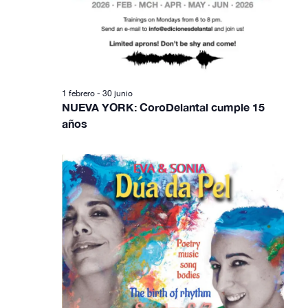
t
a
s
d
1 febrero
-
30 junio
NUEVA YORK: CoroDelantal cumple 15
e
años
E
v
e
n
t
o
s