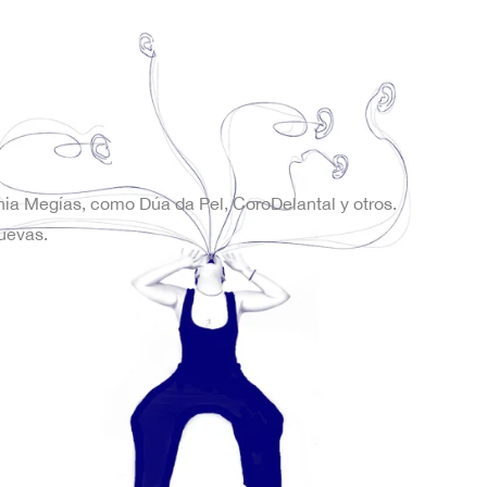
onia Megías, como Dúa da Pel, CoroDelantal y otros.
uevas.