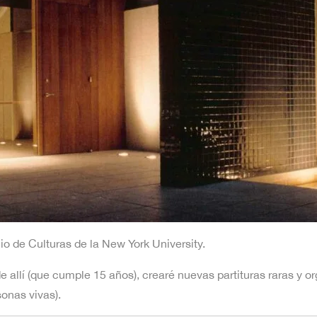
io de Culturas de la New York University.
llí (que cumple 15 años), crearé nuevas partituras raras y org
sonas vivas).