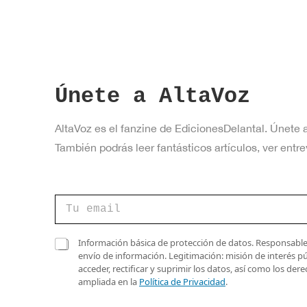
Únete a AltaVoz
AltaVoz es el fanzine de EdicionesDelantal. Únete 
También podrás leer fantásticos artículos, ver en
e
C
l
o
e
r
c
r
C
t
Información básica de protección de datos. Responsable 
e
a
r
envío de información. Legitimación: misión de interés p
o
s
ó
acceder, rectificar y suprimir los datos, así como los de
e
i
n
ampliada en la
Política de Privacidad
.
l
l
i
e
l