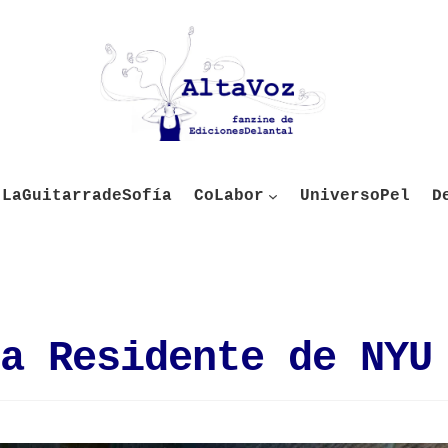
LaGuitarradeSofía
CoLabor
UniversoPel
D
a Residente de NYU