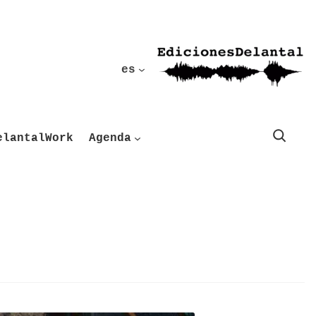
es
Buscar
elantalWork
Agenda