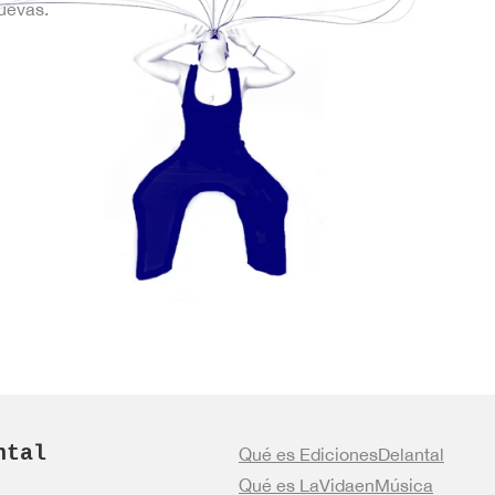
uevas.
ntal
Qué es EdicionesDelantal
Qué es LaVidaenMúsica