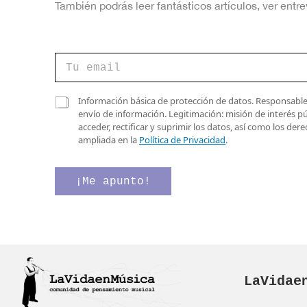
También podrás leer fantásticos artículos, ver en
C
o
r
r
C
C
Información básica de protección de datos. Responsable 
e
a
a
envío de información. Legitimación: misión de interés p
o
s
s
acceder, rectificar y suprimir los datos, así como los de
e
i
i
ampliada en la
Política de Privacidad
.
l
l
l
e
l
l
c
a
a
¡Me apunto!
t
s
s
r
C
d
ó
o
e
n
r
v
i
r
e
c
e
r
o
o
i
*
LaVidae
C
f
a
i