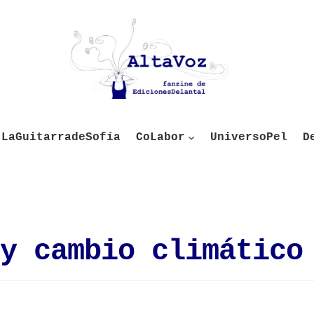
LaGuitarradeSofía
CoLabor
UniversoPel
D
y cambio climático