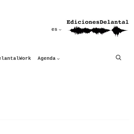
es
Buscar
elantalWork
Agenda