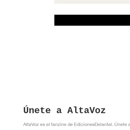
Únete a AltaVoz
AltaVoz es el fanzine de EdicionesDelantal. Únete 