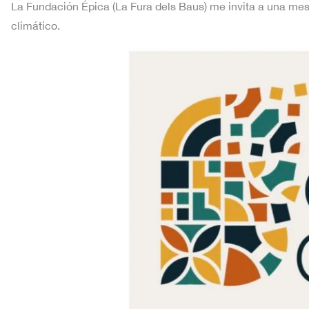
La Fundación Épica (La Fura dels Baus) me invita a una mes
climático.