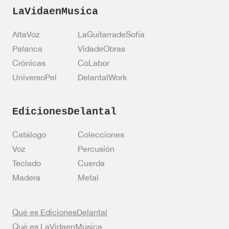
LaVidaenMusica
AltaVoz
LaGuitarradeSofía
Palanca
VidadeObras
Crónicas
CoLabor
UniversoPel
DelantalWork
EdicionesDelantal
Catálogo
Colecciones
Voz
Percusión
Teclado
Cuerda
Madera
Metal
Qué es EdicionesDelantal
Qué es LaVidaenMúsica