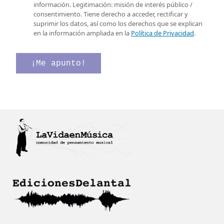
o
v
s
información. Legitimación: misión de interés público /
e
e
i
consentimiento. Tiene derecho a acceder, rectificar y
l
r
l
suprimir los datos, así como los derechos que se explican
e
i
l
en la información ampliada en la
Política de Privacidad
.
c
f
a
t
i
s
r
c
d
¡Me apunto!
ó
a
e
n
c
v
i
i
e
c
ó
r
o
n
i
*
C
f
a
i
s
c
i
a
l
c
l
i
a
ó
s
n
*