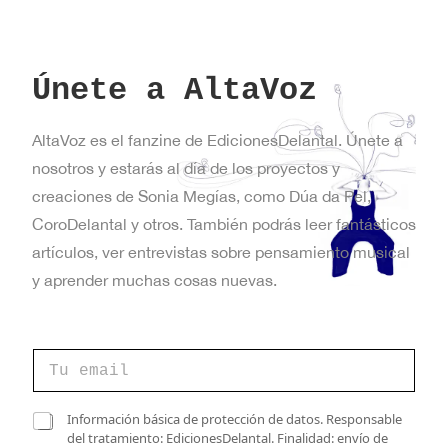
Únete a AltaVoz
AltaVoz es el fanzine de EdicionesDelantal. Únete a
nosotros y estarás al día de los proyectos y
creaciones de Sonia Megías, como Dúa da Pel,
CoroDelantal y otros. También podrás leer fantásticos
artículos, ver entrevistas sobre pensamiento musical
y aprender muchas cosas nuevas.
C
o
r
r
d
C
Información básica de protección de datos. Responsable
e
e
a
del tratamiento: EdicionesDelantal. Finalidad: envío de