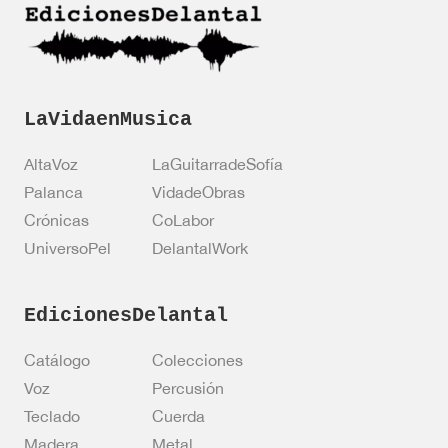
n
*
LaVidaenMusica
AltaVoz
LaGuitarradeSofía
Palanca
VidadeObras
Crónicas
CoLabor
UniversoPel
DelantalWork
EdicionesDelantal
Catálogo
Colecciones
Voz
Percusión
Teclado
Cuerda
Madera
Metal