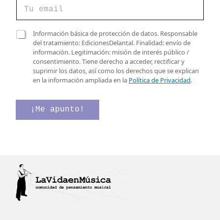
C
C
o
o
r
r
r
C
r
Información básica de protección de datos. Responsable
e
a
e
del tratamiento: EdicionesDelantal. Finalidad: envío de
o
s
o
información. Legitimación: misión de interés público /
e
i
v
consentimiento. Tiene derecho a acceder, rectificar y
l
l
e
suprimir los datos, así como los derechos que se explican
e
l
r
en la información ampliada en la
Política de Privacidad
.
c
a
i
t
s
f
r
d
i
¡Me apunto!
ó
e
c
n
v
a
i
e
c
c
r
i
o
i
ó
*
f
n
i
c
a
c
i
ó