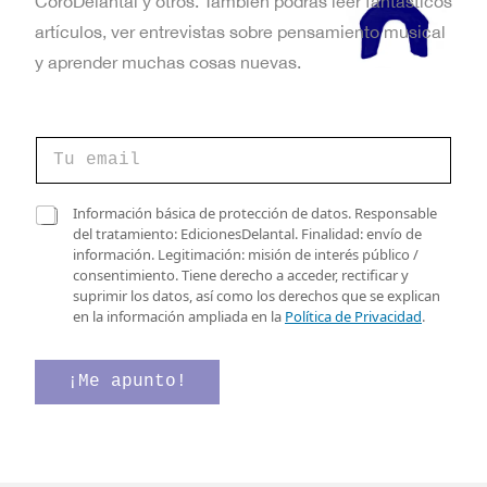
CoroDelantal y otros. También podrás leer fantásticos
artículos, ver entrevistas sobre pensamiento musical
y aprender muchas cosas nuevas.
C
o
r
r
C
C
Información básica de protección de datos. Responsable
e
o
a
del tratamiento: EdicionesDelantal. Finalidad: envío de
o
r
s
información. Legitimación: misión de interés público /
e
r
i
consentimiento. Tiene derecho a acceder, rectificar y
l
e
l
suprimir los datos, así como los derechos que se explican
e
o
l
en la información ampliada en la
Política de Privacidad
.
c
C
a
t
a
s
r
s
d
¡Me apunto!
ó
i
e
n
l
v
i
l
e
c
a
r
o
s
i