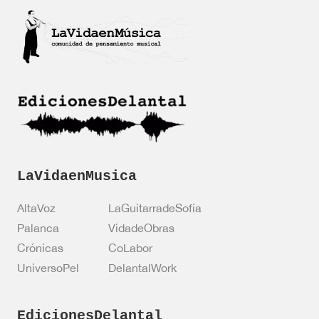
*
C
f
a
i
s
c
i
a
l
c
l
i
a
ó
s
n
*
LaVidaenMusica
AltaVoz
LaGuitarradeSofía
Palanca
VidadeObras
Crónicas
CoLabor
UniversoPel
DelantalWork
EdicionesDelantal