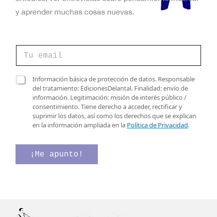
y aprender muchas cosas nuevas.
C
o
r
r
*
C
Información básica de protección de datos. Responsable
e
C
a
del tratamiento: EdicionesDelantal. Finalidad: envío de
o
a
s
información. Legitimación: misión de interés público /
e
s
i
consentimiento. Tiene derecho a acceder, rectificar y
l
i
l
suprimir los datos, así como los derechos que se explican
e
l
l
en la información ampliada en la
Política de Privacidad
.
c
l
a
t
a
s
r
s
d
¡Me apunto!
ó
e
e
n
l
v
i
e
e
c
c
r
o
t
i
*
r
f
ó
i