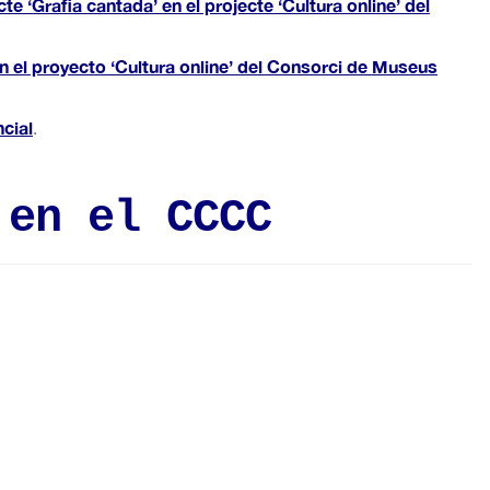
e ‘Grafia cantada’ en el projecte ‘Cultura online’ del
n el proyecto ‘Cultura online’ del Consorci de Museus
ncial
.
 en el CCCC