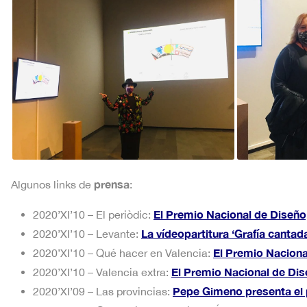
prensa
Algunos links de
:
El Premio Nacional de Diseño,
2020’XI’10 – El periòdic:
La vídeopartitura ‘Grafía canta
2020’XI’10 – Levante:
El Premio Nacional
2020’XI’10 – Qué hacer en Valencia:
El Premio Nacional de Dis
2020’XI’10 – Valencia extra:
Pepe Gimeno presenta el p
2020’XI’09 – Las provincias: