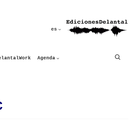
es
Buscar
elantalWork
Agenda
C