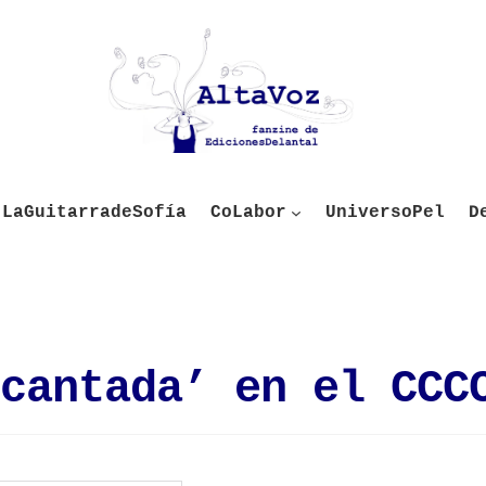
LaGuitarradeSofía
CoLabor
UniversoPel
D
cantada’ en el CCC