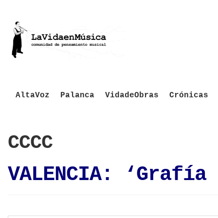
AltaVoz
Palanca
VidadeObras
Crónicas
CCCC
VALENCIA: ‘Grafía 