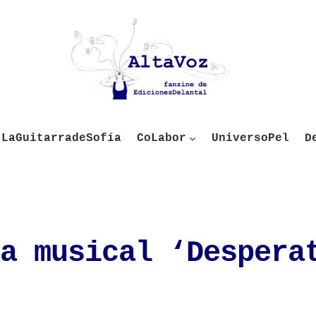
LaGuitarradeSofía
CoLabor
UniversoPel
D
a musical ‘Despera