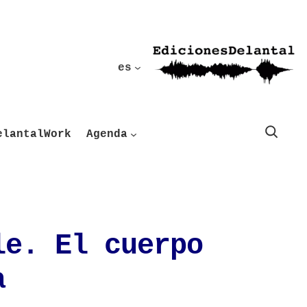
es
Buscar
elantalWork
Agenda
le. El cuerpo
a