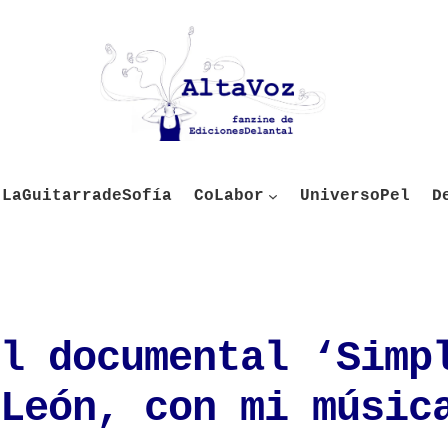
LaGuitarradeSofía
CoLabor
UniversoPel
D
l documental ‘Simp
León, con mi músic