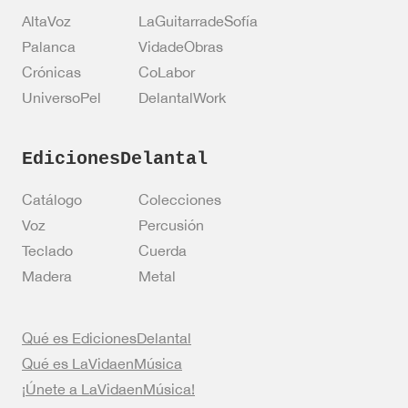
c
AltaVoz
LaGuitarradeSofía
i
ó
Palanca
VidadeObras
n
Crónicas
CoLabor
UniversoPel
DelantalWork
EdicionesDelantal
Catálogo
Colecciones
Voz
Percusión
Teclado
Cuerda
Madera
Metal
Qué es EdicionesDelantal
Qué es LaVidaenMúsica
¡Únete a LaVidaenMúsica!