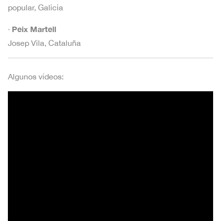
popular, Galicia
Peix Martell
·
Josep Vila, Cataluña
Algunos vídeos: