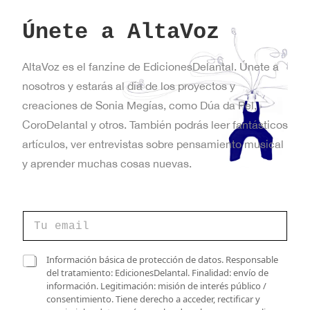
Únete a AltaVoz
AltaVoz es el fanzine de EdicionesDelantal. Únete a
nosotros y estarás al día de los proyectos y
creaciones de Sonia Megías, como Dúa da Pel,
CoroDelantal y otros. También podrás leer fantásticos
artículos, ver entrevistas sobre pensamiento musical
y aprender muchas cosas nuevas.
C
o
r
r
C
C
Información básica de protección de datos. Responsable
e
a
a
del tratamiento: EdicionesDelantal. Finalidad: envío de
o
s
s
información. Legitimación: misión de interés público /
e
i
i
consentimiento. Tiene derecho a acceder, rectificar y
l