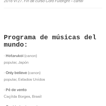
2016’VI’27. Fin de curso Coro Fulbright – cartel
Programa de músicas del
mundo
:
Hotarukoi
·
(canon)
popular, Japón
Only believe
·
(canon)
popular, Estados Unidos
Pé de vento
·
Caçilda Borges, Brasil