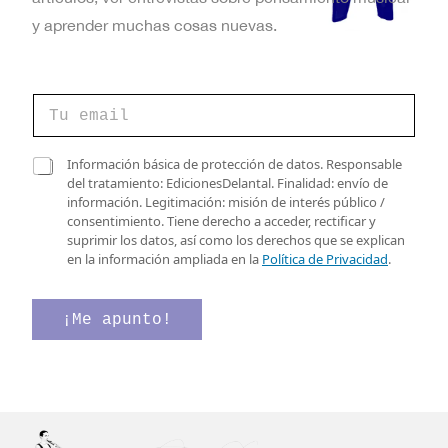
y aprender muchas cosas nuevas.
C
C
o
o
r
r
r
r
C
e
Información básica de protección de datos. Responsable
e
a
o
del tratamiento: EdicionesDelantal. Finalidad: envío de
o
s
e
información. Legitimación: misión de interés público /
e
i
l
consentimiento. Tiene derecho a acceder, rectificar y
l
l
e
suprimir los datos, así como los derechos que se explican
e
l
c
en la información ampliada en la
Política de Privacidad
.
c
a
t
t
s
r
r
d
ó
¡Me apunto!
ó
e
n
n
v
i
i
e
c
c
r
o
o
i
v
*
f
e