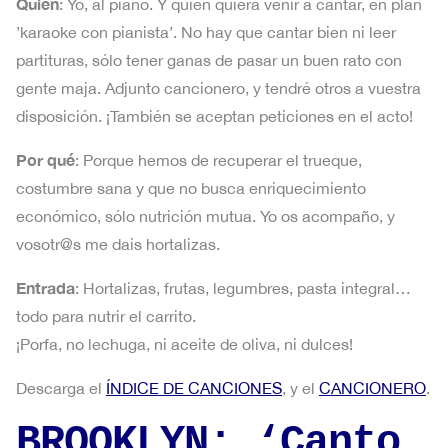
Quién
: Yo, al piano. Y quien quiera venir a cantar, en plan
’karaoke con pianista’. No hay que cantar bien ni leer
partituras, sólo tener ganas de pasar un buen rato con
gente maja. Adjunto cancionero, y tendré otros a vuestra
disposición. ¡También se aceptan peticiones en el acto!
Por qué
: Porque hemos de recuperar el trueque,
costumbre sana y que no busca enriquecimiento
económico, sólo nutrición mutua. Yo os acompaño, y
vosotr@s me dais hortalizas.
Entrada
: Hortalizas, frutas, legumbres, pasta integral…
todo para nutrir el carrito.
¡Porfa, no lechuga, ni aceite de oliva, ni dulces!
Descarga el
ÍNDICE DE CANCIONES
, y el
CANCIONERO
.
BROOKLYN: ‘Canto