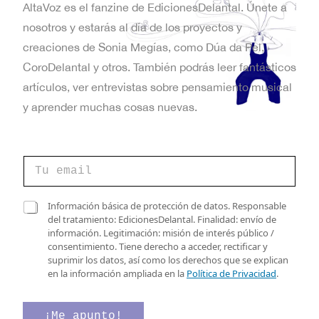
AltaVoz es el fanzine de EdicionesDelantal. Únete a
nosotros y estarás al día de los proyectos y
creaciones de Sonia Megías, como Dúa da Pel,
CoroDelantal y otros. También podrás leer fantásticos
artículos, ver entrevistas sobre pensamiento musical
y aprender muchas cosas nuevas.
v
C
e
o
r
r
i
r
C
f
Información básica de protección de datos. Responsable
e
a
i
del tratamiento: EdicionesDelantal. Finalidad: envío de
o
s
c
información. Legitimación: misión de interés público /
e
i
a
consentimiento. Tiene derecho a acceder, rectificar y
l
l
c
suprimir los datos, así como los derechos que se explican
e
l
i
en la información ampliada en la
Política de Privacidad
.
c
a
ó
t
s
n
r
d
C
¡Me apunto!