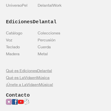
UniversoPel
DelantalWork
EdicionesDelantal
Catálogo
Colecciones
Voz
Percusión
Teclado
Cuerda
Madera
Metal
Qué es EdicionesDelantal
Qué es LaVidaenMúsica
¡Únete a LaVidaenMúsica!
Contacto