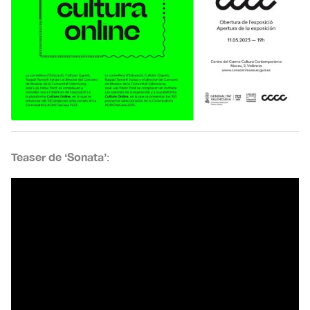
Teaser de ‘Sonata’
: