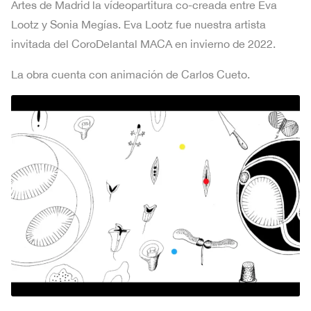
Artes de Madrid la vídeopartitura co-creada entre Eva
Lootz y Sonia Megías. Eva Lootz fue nuestra artista
invitada del CoroDelantal MACA en invierno de 2022.
La obra cuenta con animación de Carlos Cueto.