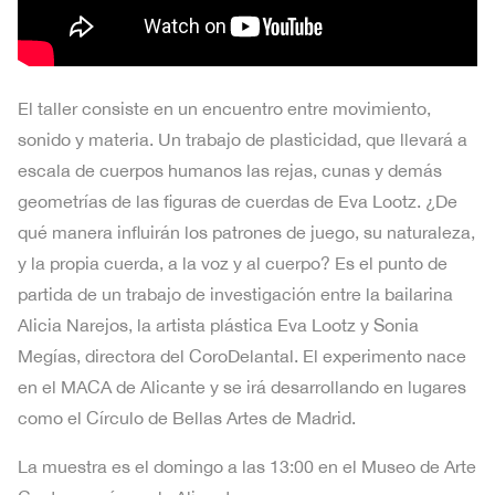
El taller consiste en un encuentro entre movimiento,
sonido y materia. Un trabajo de plasticidad, que llevará a
escala de cuerpos humanos las rejas, cunas y demás
geometrías de las figuras de cuerdas de Eva Lootz. ¿De
qué manera influirán los patrones de juego, su naturaleza,
y la propia cuerda, a la voz y al cuerpo? Es el punto de
partida de un trabajo de investigación entre la bailarina
Alicia Narejos, la artista plástica Eva Lootz y Sonia
Megías, directora del CoroDelantal. El experimento nace
en el MACA de Alicante y se irá desarrollando en lugares
como el Círculo de Bellas Artes de Madrid.
La muestra es el domingo a las 13:00 en el Museo de Arte