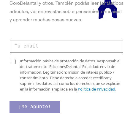
CoroDelantal y otros. También podrás leer fantásticos
artículos, ver entrevistas sobre pensamiento musical
y aprender muchas cosas nuevas.
e
C
l
o
e
r
c
r
C
t
Información básica de protección de datos. Responsable
e
a
r
del tratamiento: EdicionesDelantal. Finalidad: envío de
o
s
ó
información. Legitimación: misión de interés público /
e
i
n
consentimiento. Tiene derecho a acceder, rectificar y
l
l
i
suprimir los datos, así como los derechos que se explican
e
l
c
en la información ampliada en la
Política de Privacidad
.
c
a
o
t
s
*
r
d
e
¡Me apunto!
ó
e
l
n
v
e
i
e
c
c
r
t
o