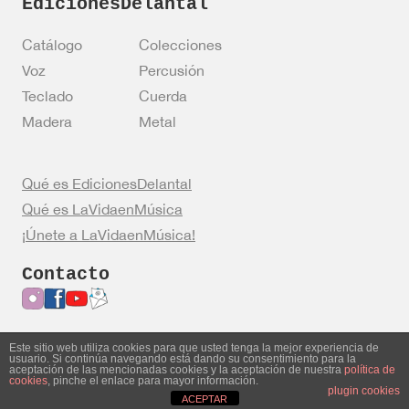
EdicionesDelantal
Catálogo
Colecciones
Voz
Percusión
Teclado
Cuerda
Madera
Metal
Qué es EdicionesDelantal
Qué es LaVidaenMúsica
¡Únete a LaVidaenMúsica!
Contacto
Este sitio web utiliza cookies para que usted tenga la mejor experiencia de
usuario. Si continúa navegando está dando su consentimiento para la
Entrar en mi cuenta
Política de privacidad
aceptación de las mencionadas cookies y la aceptación de nuestra
política de
cookies
, pinche el enlace para mayor información.
Política de cookies
Aviso legal
plugin cookies
ACEPTAR