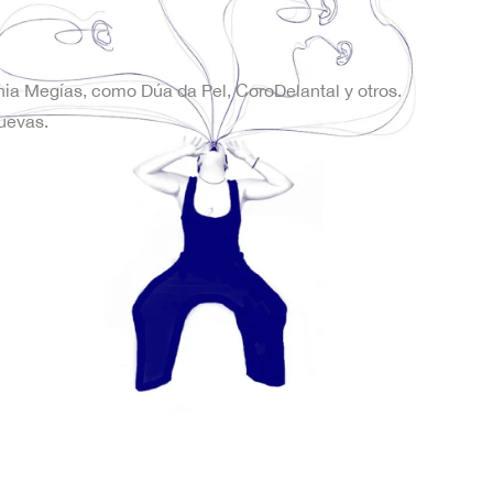
onia Megías, como Dúa da Pel, CoroDelantal y otros.
uevas.