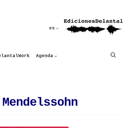
es
Buscar
elantalWork
Agenda
 Mendelssohn