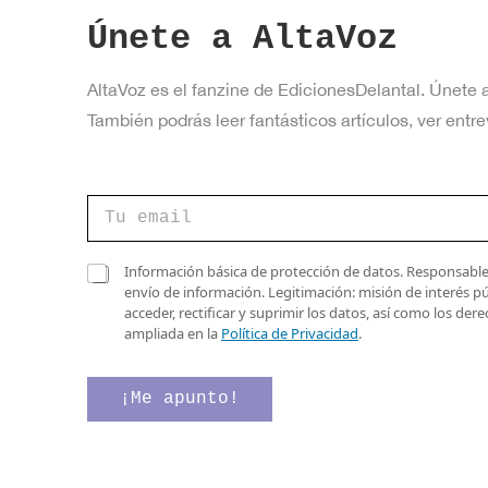
Únete a AltaVoz
AltaVoz es el fanzine de EdicionesDelantal. Únete 
También podrás leer fantásticos artículos, ver en
C
C
o
o
r
r
r
r
C
e
Información básica de protección de datos. Responsable 
e
a
o
envío de información. Legitimación: misión de interés p
o
s
C
acceder, rectificar y suprimir los datos, así como los de
e
i
a
ampliada en la
Política de Privacidad
.
l
l
s
e
l
i
c
a
l
¡Me apunto!
t
s
l
r
d
a
ó
e
s
n
v
C