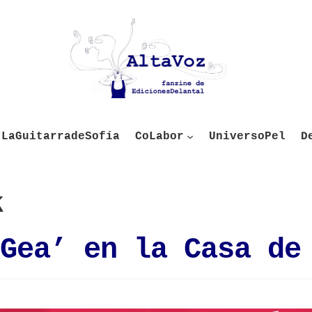
LaGuitarradeSofía
CoLabor
UniversoPel
D
k
Gea’ en la Casa de