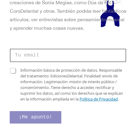
creaciones de Sonia Megías, como Dúa da Pel,
CoroDelantal y otros. También podrás leer fantásticos
artículos, ver entrevistas sobre pensamiento musical
y aprender muchas cosas nuevas.
C
o
r
r
*
C
Información básica de protección de datos. Responsable
e
e
a
del tratamiento: EdicionesDelantal. Finalidad: envío de
o
l
s
información. Legitimación: misión de interés público /
e
e
i
consentimiento. Tiene derecho a acceder, rectificar y
l
c
l
suprimir los datos, así como los derechos que se explican
e
t
l
en la información ampliada en la
Política de Privacidad
.
c
r
a
t
ó
s
r
n
d
¡Me apunto!
ó
i
e
n
c
v
i
o
e