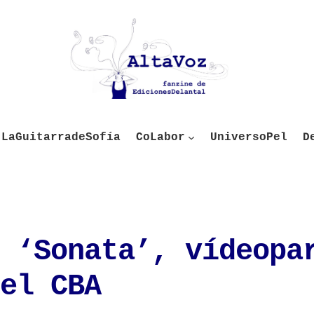
LaGuitarradeSofía
CoLabor
UniversoPel
D
 ‘Sonata’, vídeopa
el CBA