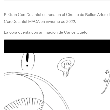
El Gran CoroDelantal estrena en el Círculo de Bellas Artes d
CoroDelantal MACA en invierno de 2022.
La obra cuenta con animación de Carlos Cueto.