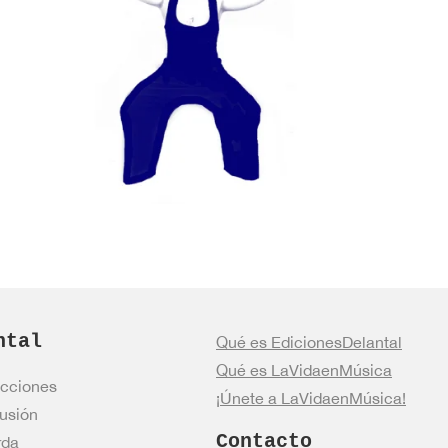
ntal
Qué es EdicionesDelantal
Qué es LaVidaenMúsica
cciones
¡Únete a LaVidaenMúsica!
usión
Contacto
rda