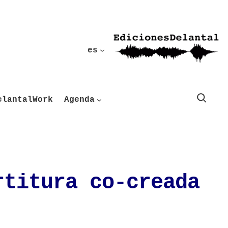
es
Buscar
elantalWork
Agenda
rtitura co-creada