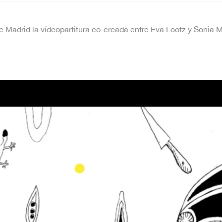
e Madrid la vídeopartitura co-creada entre Eva Lootz y Sonia Me