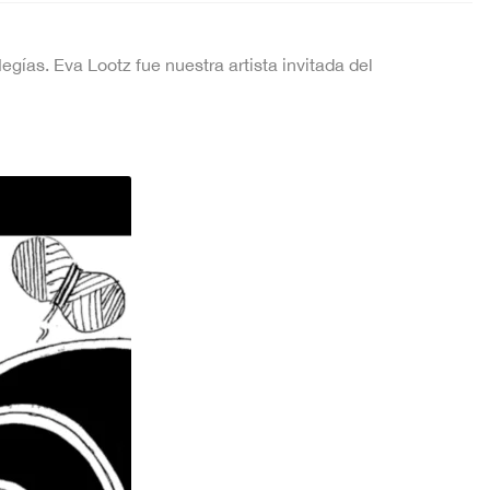
gías. Eva Lootz fue nuestra artista invitada del