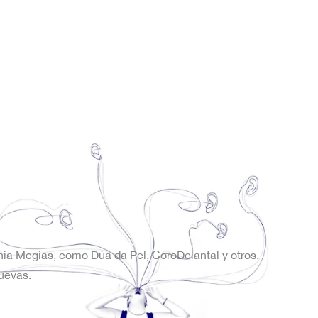
onia Megías, como Dúa da Pel, CoroDelantal y otros.
uevas.