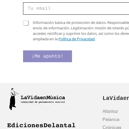
C
o
r
r
C
C
Información básica de protección de datos. Responsable 
e
a
a
envío de información. Legitimación: misión de interés p
o
s
s
acceder, rectificar y suprimir los datos, así como los de
e
i
i
ampliada en la
Política de Privacidad
.
l
l
l
e
l
l
c
a
a
¡Me apunto!
t
s
s
r
C
d
ó
o
e
n
r
v
i
r
e
c
e
r
o
o
i
*
LaVidae
v
f
e
i
r
c
AltaVoz
i
a
Palanca
f
c
i
i
Crónicas