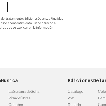
del tratamiento: EdicionesDelantal. Finalidad:
úblico / consentimiento. Tiene derecho a
rechos que se explican en la información
nMusica
EdicionesDela
LaGuitarradeSofía
Catálogo
Cole
VidadeObras
Voz
Perc
CoLabor
Teclado
Cue