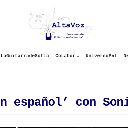
LaGuitarradeSofía
CoLabor
UniversoPel
D
n español’ con Son