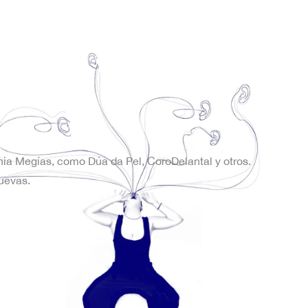
onia Megías, como Dúa da Pel, CoroDelantal y otros.
uevas.