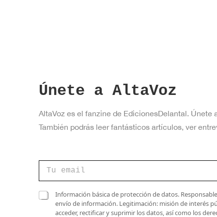
Únete a AltaVoz
AltaVoz es el fanzine de EdicionesDelantal. Únete 
También podrás leer fantásticos artículos, ver en
C
o
r
r
v
C
Información básica de protección de datos. Responsable 
e
e
a
envío de información. Legitimación: misión de interés p
o
r
s
acceder, rectificar y suprimir los datos, así como los de