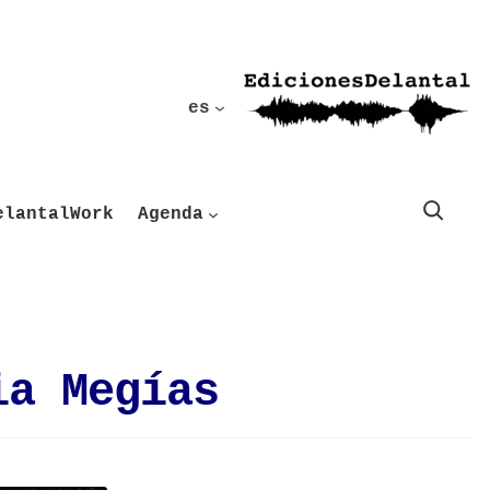
es
Buscar
elantalWork
Agenda
ia Megías