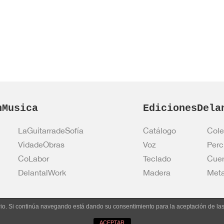
nMusica
EdicionesDela
LaGuitarradeSofía
Catálogo
Cole
VidadeObras
Voz
Perc
CoLabor
Teclado
Cue
DelantalWork
Madera
Meta
uario. Si continúa navegando está dando su consentimiento para la aceptación de l
Entrar en 
ACEPTAR