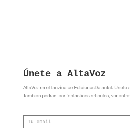
Únete a AltaVoz
AltaVoz es el fanzine de EdicionesDelantal. Únete 
También podrás leer fantásticos artículos, ver en
C
o
r