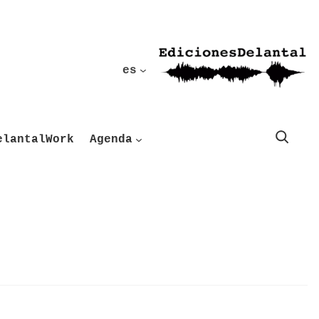
es
Buscar
elantalWork
Agenda