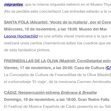
migrantes
, que la misma orquesta estrenó en el Museo Thy
¡No os perdáis este conciertazo! Las entradas estarán a la 
SANTA POLA (Alicante): ‘Voces de la materia’, por el Co
Miércoles, 15 de noviembre, a las 19:00. Museo del Mar
Leonor Hochschild
es una artista visual mexicana a la que
realizará unos cantos chamánicos sobre los cuadros que esta
de esta fantástica pintora.
FRESNEDILLAS DE LA OLIVA (Madrid): CoroDelantal est
Viernes, 17 de noviembre, a las 20:00. Casa de Cultura (
C/
La Concejalía de Cultura de Fresnedillas de la Oliva (Madri
el cortometraje ‘El viaje’, de la mexicana Carmen Armbruster
CÁDIZ: Neopercusión estrena
Embrace & Breathe
Domingo, 19 de noviembre, a las 18:00. Gran Teatro Falla
El Festival de Música Española de Cádiz presenta en su Tal