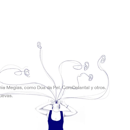
onia Megías, como Dúa da Pel, CoroDelantal y otros.
uevas.