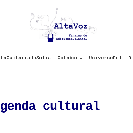
LaGuitarradeSofía
CoLabor
UniversoPel
D
genda cultural