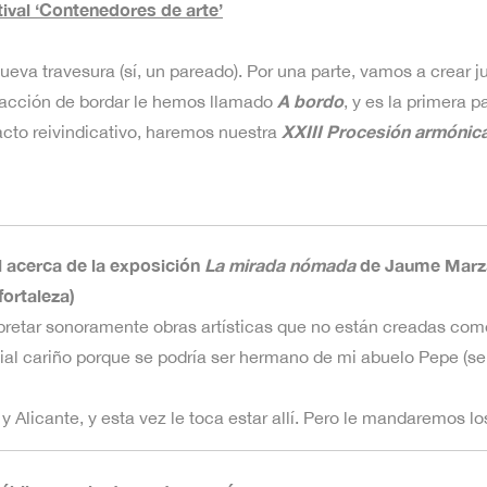
ival ‘Contenedores de arte’
 travesura (sí, un pareado). Por una parte, vamos a crear junt
A bordo
a acción de bordar le hemos llamado
, y es la primera p
XXIII Procesión armónic
acto reivindicativo, haremos nuestra
 acerca de la exposición
La mirada nómada
de Jaume Marz
fortaleza)
pretar sonoramente obras artísticas que no están creadas como
al cariño porque se podría ser hermano de mi abuelo Pepe (se 
 Alicante, y esta vez le toca estar allí. Pero le mandaremos lo