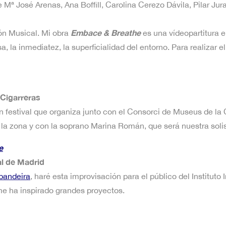
e Mª José Arenas, Ana Boffill, Carolina Cerezo Dávila, Pilar 
Embace & Breathe
ón Musical. Mi obra
es una vídeopartitura e
sa, la inmediatez, la superficialidad del entorno. Para realizar
 Cigarreras
n un festival que organiza junto con el Consorci de Museus de 
 la zona y con la soprano Marina Román, que será nuestra soli
e
al de Madrid
bandeira
, haré esta improvisación para el público del Institut
me ha inspirado grandes proyectos.