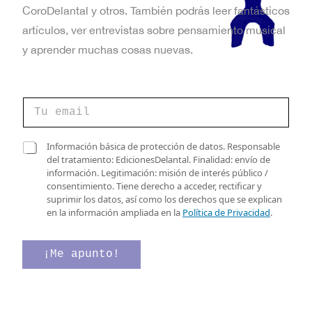
CoroDelantal y otros. También podrás leer fantásticos
artículos, ver entrevistas sobre pensamiento musical
y aprender muchas cosas nuevas.
C
o
r
r
v
C
Información básica de protección de datos. Responsable
e
e
a
del tratamiento: EdicionesDelantal. Finalidad: envío de
o
r
s
información. Legitimación: misión de interés público /
e
i
i
consentimiento. Tiene derecho a acceder, rectificar y
l
f
l
suprimir los datos, así como los derechos que se explican
e
i
l
en la información ampliada en la
Política de Privacidad
.
c
c
a
t
a
s
r
c
d
¡Me apunto!
ó
i
e
n
ó
v
i
n
e
c
d
r