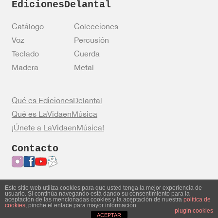
EdicionesDelantal
Catálogo
Colecciones
Voz
Percusión
Teclado
Cuerda
Madera
Metal
Qué es EdicionesDelantal
Qué es LaVidaenMúsica
¡Únete a LaVidaenMúsica!
Contacto
Este sitio web utiliza cookies para que usted tenga la mejor experiencia de
usuario. Si continúa navegando está dando su consentimiento para la
Entrar en mi cuenta
Política de privacidad
aceptación de las mencionadas cookies y la aceptación de nuestra
política de
cookies
, pinche el enlace para mayor información.
Política de cookies
Aviso legal
plugin cookies
ACEPTAR