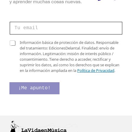
y aprender muchas cosas nuevas.
C
o
r
r
*
C
Información básica de protección de datos. Responsable
e
C
a
del tratamiento: EdicionesDelantal. Finalidad: envío de
o
o
s
información. Legitimación: misión de interés público /
e
r
i
consentimiento. Tiene derecho a acceder, rectificar y
l
r
l
suprimir los datos, así como los derechos que se explican
e
e
l
en la información ampliada en la
Política de Privacidad
.
c
o
a
t
*
s
r
d
¡Me apunto!
ó
e
n
v
i
e
c
r
o
i
*
f
i
c