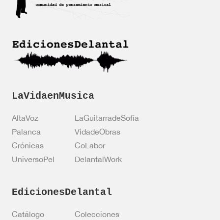
a
c
i
ó
n
*
LaVidaenMusica
AltaVoz
LaGuitarradeSofía
Palanca
VidadeObras
Crónicas
CoLabor
UniversoPel
DelantalWork
EdicionesDelantal
Catálogo
Colecciones