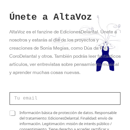
Únete a AltaVoz
AltaVoz es el fanzine de EdicionesDelantal. Únete a
nosotros y estarás al día de los proyectos y
creaciones de Sonia Megías, como Dúa da Pel,
CoroDelantal y otros. También podrás leer fantásticos
artículos, ver entrevistas sobre pensamiento musical
y aprender muchas cosas nuevas.
C
o
r
r
e
C
Información básica de protección de datos. Responsable
e
l
a
del tratamiento: EdicionesDelantal. Finalidad: envío de
o
e
s
información. Legitimación: misión de interés público /
e
c
i
consentimiento. Tiene derecho a acceder, rectificar y