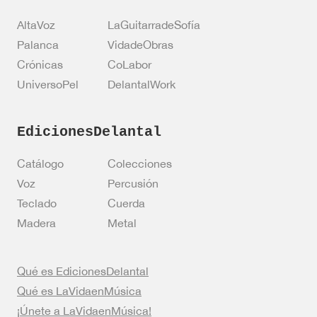
AltaVoz
LaGuitarradeSofía
Palanca
VidadeObras
Crónicas
CoLabor
UniversoPel
DelantalWork
EdicionesDelantal
Catálogo
Colecciones
Voz
Percusión
Teclado
Cuerda
Madera
Metal
Qué es EdicionesDelantal
Qué es LaVidaenMúsica
¡Únete a LaVidaenMúsica!