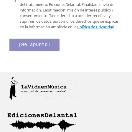
e
l
a
del tratamiento: EdicionesDelantal. Finalidad: envío de
o
e
s
información. Legitimación: misión de interés público /
e
c
i
consentimiento. Tiene derecho a acceder, rectificar y
l
t
l
suprimir los datos, así como los derechos que se explican
e
r
l
en la información ampliada en la
Política de Privacidad
.
c
ó
a
t
n
s
r
i
d
¡Me apunto!
ó
c
e
n
o
v
i
v
e
c
e
r
o
r
i
*
i
f
f
i
i
c
c
a
a
c
c
i
i
ó
ó
n
n
*
*