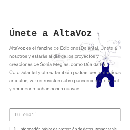
Únete a AltaVoz
AltaVoz es el fanzine de EdicionesDelantal. Únete a
nosotros y estarás al día de los proyectos y
creaciones de Sonia Megías, como Dúa da Pel,
CoroDelantal y otros. También podrás leer fantásticos
artículos, ver entrevistas sobre pensamiento musical
y aprender muchas cosas nuevas.
C
o
r
r
e
C
Información básica de protección de datos. Responsable