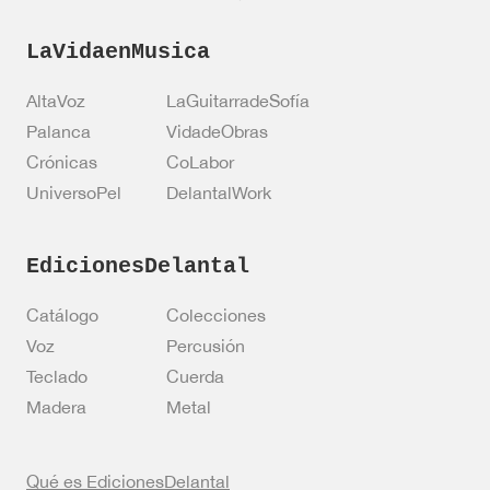
LaVidaenMusica
AltaVoz
LaGuitarradeSofía
Palanca
VidadeObras
Crónicas
CoLabor
UniversoPel
DelantalWork
EdicionesDelantal
Catálogo
Colecciones
Voz
Percusión
Teclado
Cuerda
Madera
Metal
Qué es EdicionesDelantal