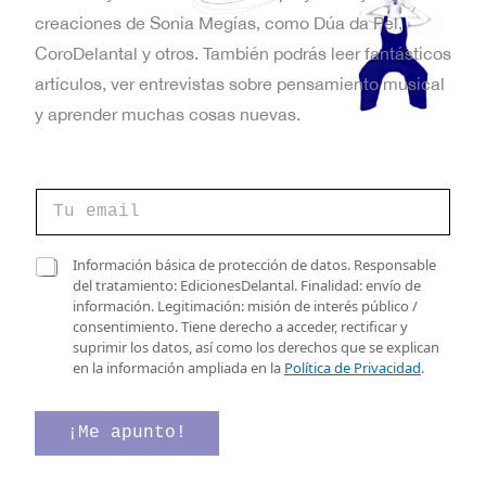
creaciones de Sonia Megías, como Dúa da Pel,
CoroDelantal y otros. También podrás leer fantásticos
artículos, ver entrevistas sobre pensamiento musical
y aprender muchas cosas nuevas.
C
o
r
r
C
C
Información básica de protección de datos. Responsable
e
o
a
del tratamiento: EdicionesDelantal. Finalidad: envío de
o
r
s
información. Legitimación: misión de interés público /
e
r
i
consentimiento. Tiene derecho a acceder, rectificar y
l
e
l
suprimir los datos, así como los derechos que se explican
e
o
l
en la información ampliada en la
Política de Privacidad
.
c
d
a
t
e
s
r
v
d
¡Me apunto!
ó
e
e
n
r
v
i