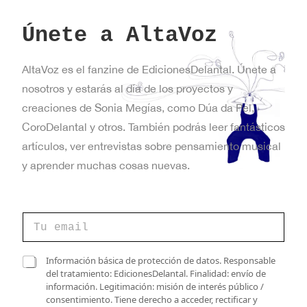
Únete a AltaVoz
AltaVoz es el fanzine de EdicionesDelantal. Únete a
nosotros y estarás al día de los proyectos y
creaciones de Sonia Megías, como Dúa da Pel,
CoroDelantal y otros. También podrás leer fantásticos
artículos, ver entrevistas sobre pensamiento musical
y aprender muchas cosas nuevas.
C
o
r
r
C
C
Información básica de protección de datos. Responsable
e
a
a
del tratamiento: EdicionesDelantal. Finalidad: envío de
o
s
s
información. Legitimación: misión de interés público /
e
i
i
consentimiento. Tiene derecho a acceder, rectificar y