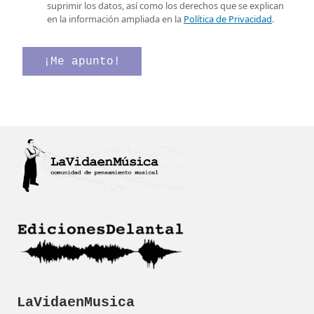
l
l
l
suprimir los datos, así como los derechos que se explican
e
l
l
en la información ampliada en la
Política de Privacidad
.
c
a
a
t
s
s
r
d
d
¡Me apunto!
ó
e
e
n
C
v
i
o
e
c
r
r
o
r
i
*
e
f
o
i
c
a
c
i
ó
n
*
LaVidaenMusica