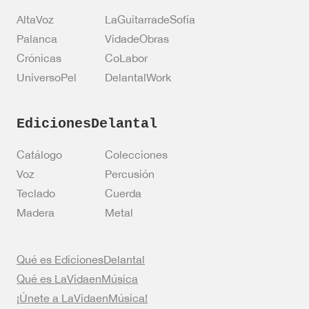
AltaVoz
LaGuitarradeSofía
Palanca
VidadeObras
Crónicas
CoLabor
UniversoPel
DelantalWork
EdicionesDelantal
Catálogo
Colecciones
Voz
Percusión
Teclado
Cuerda
Madera
Metal
Qué es EdicionesDelantal
Qué es LaVidaenMúsica
¡Únete a LaVidaenMúsica!