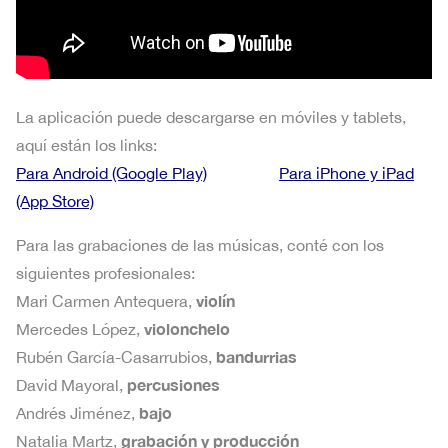
La aplicación puede descargarse en móviles y tablets,
aquí están los links:
Para Android (Google Play)
Para iPhone y iPad
(App Store)
Para las grabaciones de las músicas, conté con los
siguientes profesionales:
violín
Mari Carmen Antequera,
violonchelo
Mercedes López,
bandurrias
Rubén García-Casarrubios,
percusiones
David Mayoral,
bajo
Andrés Jiménez,
grabación y producción
Natalia Martz,