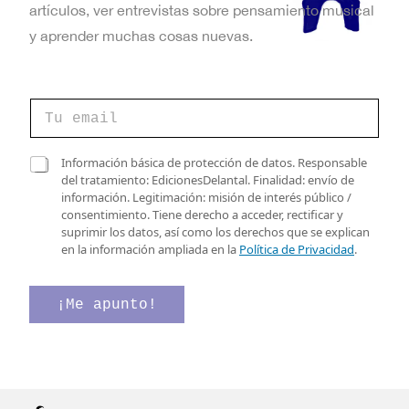
artículos, ver entrevistas sobre pensamiento musical
y aprender muchas cosas nuevas.
C
o
r
r
e
C
Información básica de protección de datos. Responsable
e
l
a
del tratamiento: EdicionesDelantal. Finalidad: envío de
o
e
s
información. Legitimación: misión de interés público /
e
c
i
consentimiento. Tiene derecho a acceder, rectificar y
l
t
l
suprimir los datos, así como los derechos que se explican
e
r
l
en la información ampliada en la
Política de Privacidad
.
c
ó
a
t
n
s
r
i
d
¡Me apunto!
ó
c
e
n
o
v
i
e
e
c
l
r
o
e
i
*
c
f