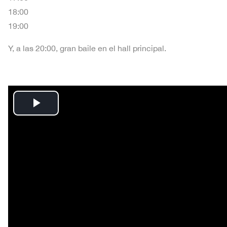
18:00
19:00
Y, a las 20:00, gran baile en el hall principal.