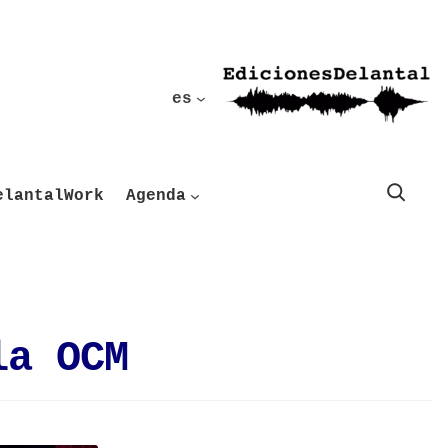
es
Buscar
elantalWork
Agenda
la OCM