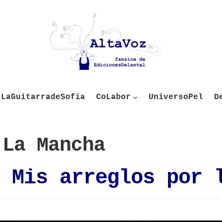
LaGuitarradeSofía
CoLabor
UniversoPel
D
 La Mancha
 Mis arreglos por 