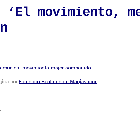
 ‘El movimiento, m
n
do-musical-movimiento-mejor-compartido
rigida por
Fernando Bustamante Manjavacas
.
.