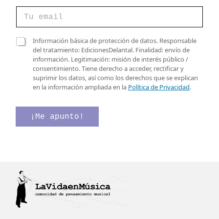
C
o
r
r
C
C
Información básica de protección de datos. Responsable
e
a
a
del tratamiento: EdicionesDelantal. Finalidad: envío de
o
s
s
información. Legitimación: misión de interés público /
e
i
i
consentimiento. Tiene derecho a acceder, rectificar y
l
l
l
suprimir los datos, así como los derechos que se explican
e
l
l
en la información ampliada en la
Política de Privacidad
.
c
a
a
t
s
s
r
d
d
¡Me apunto!
ó
e
e
n
C
v
i
o
e
c
r
r
o
r
i
*
e
f
o
i
c
a
c
i