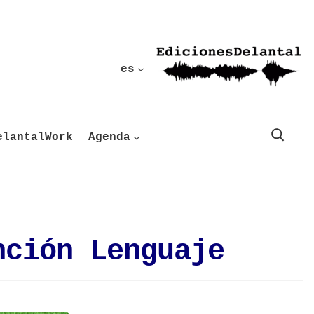
es
Buscar
elantalWork
Agenda
nción Lenguaje