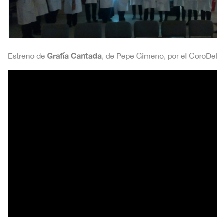
Grafía Cantada
Estreno de
, de Pepe Gimeno, por el CoroDel