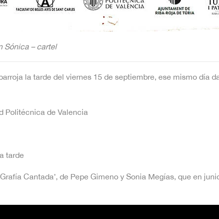
n Sónica – cartel
barroja la tarde del viernes 15 de septiembre, ese mismo día d
ad Politécnica de Valencia
la tarde
a ‘Grafía Cantada’, de Pepe Gimeno y Sonia Megías, que en juni