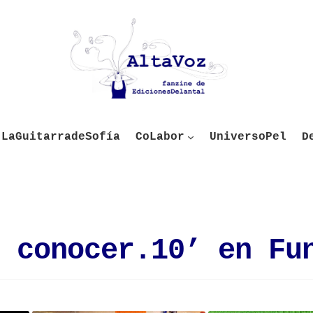
LaGuitarradeSofía
CoLabor
UniversoPel
D
 conocer.10’ en Fu