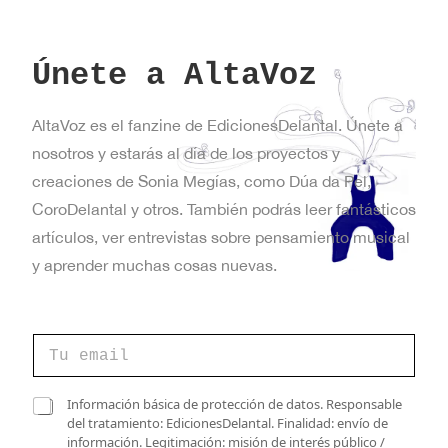
Únete a AltaVoz
AltaVoz es el fanzine de EdicionesDelantal. Únete a
nosotros y estarás al día de los proyectos y
creaciones de Sonia Megías, como Dúa da Pel,
CoroDelantal y otros. También podrás leer fantásticos
artículos, ver entrevistas sobre pensamiento musical
y aprender muchas cosas nuevas.
C
o
r
r
*
C
Información básica de protección de datos. Responsable
e
*
a
del tratamiento: EdicionesDelantal. Finalidad: envío de
o
d
s
información. Legitimación: misión de interés público /