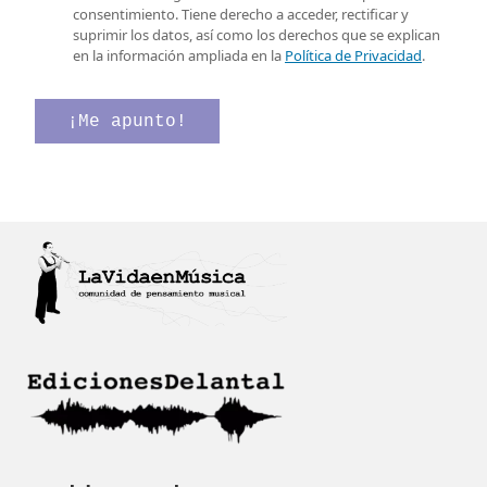
e
e
i
consentimiento. Tiene derecho a acceder, rectificar y
l
l
suprimir los datos, así como los derechos que se explican
e
l
en la información ampliada en la
Política de Privacidad
.
c
a
t
s
r
d
¡Me apunto!
ó
e
n
v
i
e
c
r
o
i
*
f
i
c
a
c
i
ó
n
*