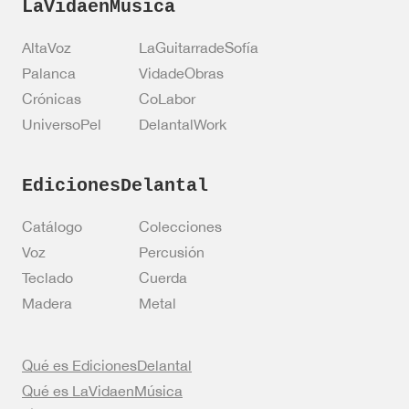
LaVidaenMusica
AltaVoz
LaGuitarradeSofía
Palanca
VidadeObras
Crónicas
CoLabor
UniversoPel
DelantalWork
EdicionesDelantal
Catálogo
Colecciones
Voz
Percusión
Teclado
Cuerda
Madera
Metal
Qué es EdicionesDelantal
Qué es LaVidaenMúsica