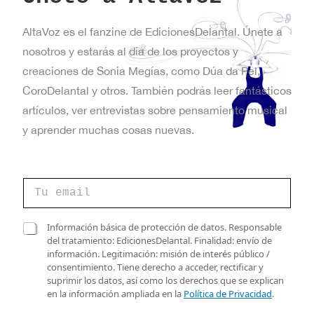
AltaVoz es el fanzine de EdicionesDelantal. Únete a
nosotros y estarás al día de los proyectos y
creaciones de Sonia Megías, como Dúa da Pel,
CoroDelantal y otros. También podrás leer fantásticos
artículos, ver entrevistas sobre pensamiento musical
y aprender muchas cosas nuevas.
C
C
o
o
r
r
r
r
C
e
Información básica de protección de datos. Responsable
e
a
o
del tratamiento: EdicionesDelantal. Finalidad: envío de
o
s
*
información. Legitimación: misión de interés público /
e
i
v
consentimiento. Tiene derecho a acceder, rectificar y
l
l
e
suprimir los datos, así como los derechos que se explican
e
l
r
en la información ampliada en la
Política de Privacidad
.
c
a
i