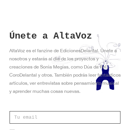
Únete a AltaVoz
AltaVoz es el fanzine de EdicionesDelantal. Únete a
nosotros y estarás al día de los proyectos y
creaciones de Sonia Megías, como Dúa da Pel,
CoroDelantal y otros. También podrás leer fantásticos
artículos, ver entrevistas sobre pensamiento musical
y aprender muchas cosas nuevas.
C
C
a
o
s
r
i