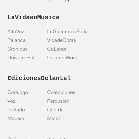
LaVidaenMusica
AltaVoz
LaGuitarradeSofía
Palanca
VidadeObras
Crónicas
CoLabor
UniversoPel
DelantalWork
EdicionesDelantal
Catálogo
Colecciones
Voz
Percusión
Teclado
Cuerda
Madera
Metal