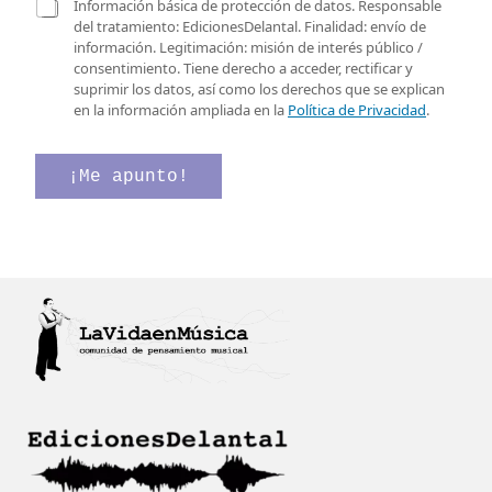
r
C
l
Información básica de protección de datos. Responsable
e
a
l
del tratamiento: EdicionesDelantal. Finalidad: envío de
o
s
a
información. Legitimación: misión de interés público /
e
i
s
consentimiento. Tiene derecho a acceder, rectificar y
l
l
e
suprimir los datos, así como los derechos que se explican
e
l
l
en la información ampliada en la
Política de Privacidad
.
c
a
e
t
s
c
r
d
t
¡Me apunto!
ó
e
r
n
v
ó
i
e
n
c
r
i
o
i
c
*
f
o
i
C
c
a
a
s
c
i
i
l
ó
l
n
a
*
s