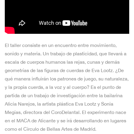
El taller consiste en un encuentro entre movimiento,
sonido y materia. Un trabajo de plasticidad, que llevará a
escala de cuerpos humanos las rejas, cunas y demás
geometrías de las figuras de cuerdas de Eva Lootz. ¿De
qué manera influirán los patrones de juego, su naturaleza,
y la propia cuerda, a la voz y al cuerpo? Es el punto de
partida de un trabajo de investigación entre la bailarina
Alicia Narejos, la artista plástica Eva Lootz y Sonia
Megías, directora del CoroDelantal. El experimento nace
en el MACA de Alicante y se irá desarrollando en lugares
como el Círculo de Bellas Artes de Madrid.