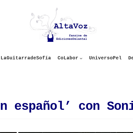
LaGuitarradeSofía
CoLabor
UniversoPel
D
n español’ con Son