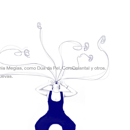
onia Megías, como Dúa da Pel, CoroDelantal y otros.
uevas.