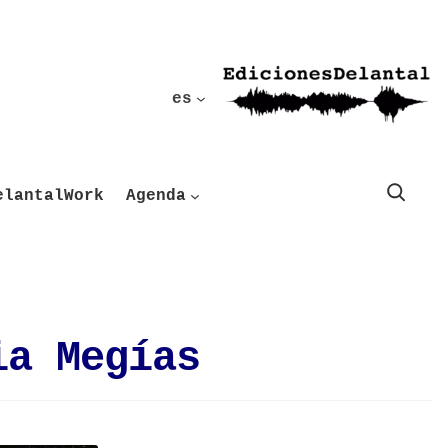
es
Buscar
elantalWork
Agenda
ia Megías