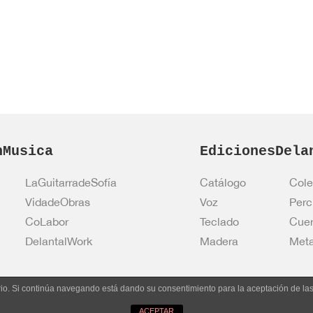
nMusica
EdicionesDela
LaGuitarradeSofía
Catálogo
Cole
VidadeObras
Voz
Perc
CoLabor
Teclado
Cue
DelantalWork
Madera
Meta
uario. Si continúa navegando está dando su consentimiento para la aceptación de l
Entrar en 
ACEPTAR