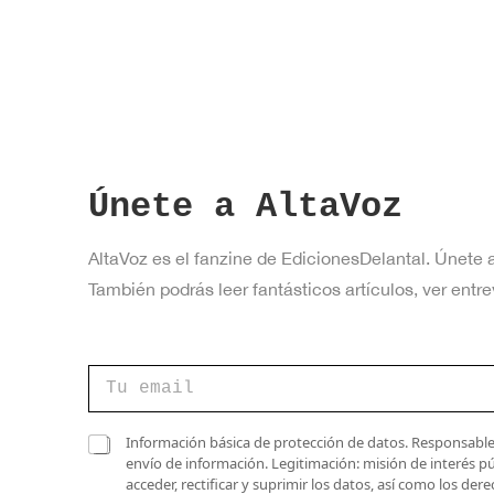
Únete a AltaVoz
AltaVoz es el fanzine de EdicionesDelantal. Únete 
También podrás leer fantásticos artículos, ver en
C
C
a
o
s
r
i
r
C
l
Información básica de protección de datos. Responsable 
e
a
l
envío de información. Legitimación: misión de interés p
o
s
a
acceder, rectificar y suprimir los datos, así como los de