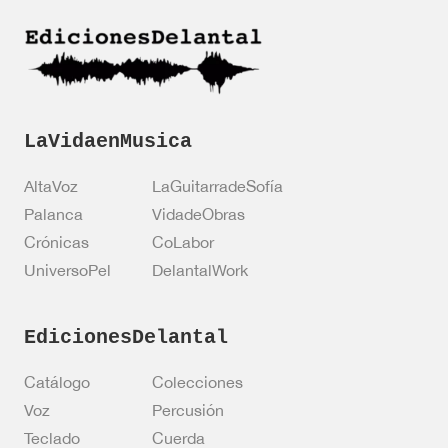
i
i
f
ó
i
n
c
*
a
c
i
ó
LaVidaenMusica
n
AltaVoz
LaGuitarradeSofía
Palanca
VidadeObras
Crónicas
CoLabor
UniversoPel
DelantalWork
EdicionesDelantal
Catálogo
Colecciones
Voz
Percusión
Teclado
Cuerda