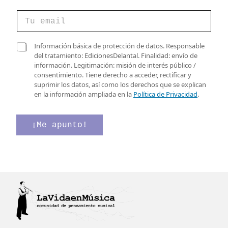
C
o
r
r
C
C
Información básica de protección de datos. Responsable
e
a
a
del tratamiento: EdicionesDelantal. Finalidad: envío de
o
s
s
información. Legitimación: misión de interés público /
e
i
i
consentimiento. Tiene derecho a acceder, rectificar y
l
l
l
suprimir los datos, así como los derechos que se explican
e
l
l
en la información ampliada en la
Política de Privacidad
.
c
a
a
t
s
s
r
C
d
¡Me apunto!
ó
a
e
n
s
v
i
i
e
c
l
r
o
l
i
*
a
f
s
i
v
c
e
a
r
c