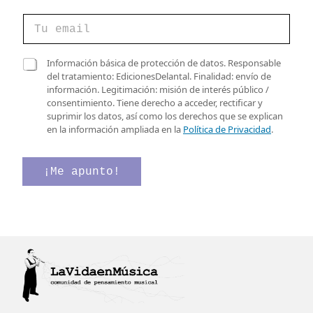
C
o
r
r
d
C
Información básica de protección de datos. Responsable
e
e
a
del tratamiento: EdicionesDelantal. Finalidad: envío de
o
e
s
información. Legitimación: misión de interés público /
e
l
i
consentimiento. Tiene derecho a acceder, rectificar y
l
e
l
suprimir los datos, así como los derechos que se explican
e
c
l
en la información ampliada en la
Política de Privacidad
.
c
t
a
t
r
s
r
ó
d
¡Me apunto!
ó
n
e
n
i
v
i
c
e
c
o
r
o
C
i
*
o
f
r
i
r
c
e
a
o
c