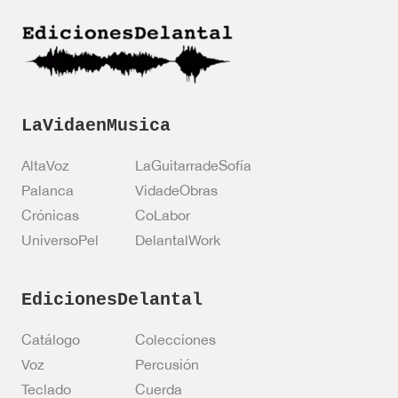
i
ó
n
*
LaVidaenMusica
AltaVoz
LaGuitarradeSofía
Palanca
VidadeObras
Crónicas
CoLabor
UniversoPel
DelantalWork
EdicionesDelantal
Catálogo
Colecciones
Voz
Percusión
Teclado
Cuerda