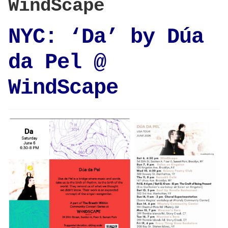
WindScape
NYC: ‘Da’ by Dúa
da Pel @
WindScape