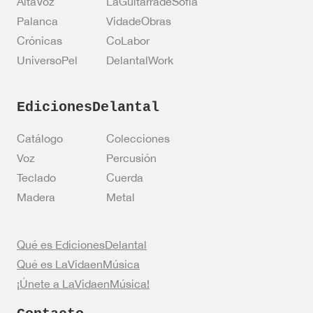
AltaVoz
LaGuitarradeSofía
Palanca
VidadeObras
Crónicas
CoLabor
UniversoPel
DelantalWork
EdicionesDelantal
Catálogo
Colecciones
Voz
Percusión
Teclado
Cuerda
Madera
Metal
Qué es EdicionesDelantal
Qué es LaVidaenMúsica
¡Únete a LaVidaenMúsica!