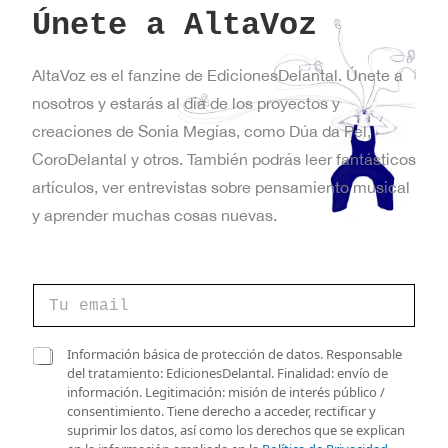
Únete a AltaVoz
AltaVoz es el fanzine de EdicionesDelantal. Únete a
nosotros y estarás al día de los proyectos y
creaciones de Sonia Megías, como Dúa da Pel,
CoroDelantal y otros. También podrás leer fantásticos
artículos, ver entrevistas sobre pensamiento musical
y aprender muchas cosas nuevas.
C
o
r
r
*
C
Información básica de protección de datos. Responsable
e
e
a
del tratamiento: EdicionesDelantal. Finalidad: envío de
o
l
s
información. Legitimación: misión de interés público /
e
e
i
consentimiento. Tiene derecho a acceder, rectificar y
l
c
l
suprimir los datos, así como los derechos que se explican
e
t