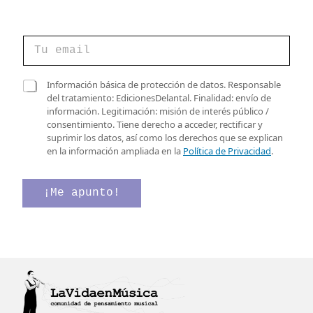
C
o
r
r
d
C
Información básica de protección de datos. Responsable
e
e
a
del tratamiento: EdicionesDelantal. Finalidad: envío de
o
C
s
información. Legitimación: misión de interés público /
e
o
i
consentimiento. Tiene derecho a acceder, rectificar y
l
r
l
suprimir los datos, así como los derechos que se explican
e
r
l
en la información ampliada en la
Política de Privacidad
.
c
e
a
t
o
s
r
e
d
¡Me apunto!
ó
l
e
n
e
v
i
c
e
c
t
r
o
r
i
*
ó
f
n
i
i
c
c
a