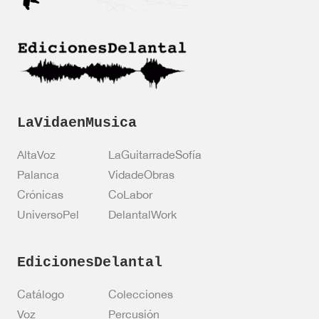
o
c
i
ó
n
*
LaVidaenMusica
AltaVoz
LaGuitarradeSofía
Palanca
VidadeObras
Crónicas
CoLabor
UniversoPel
DelantalWork
EdicionesDelantal
Catálogo
Colecciones
Voz
Percusión