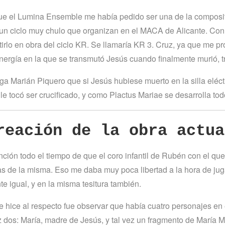
ue el Lumina Ensemble me había pedido ser una de la composi
, un ciclo muy chulo que organizan en el MACA de Alicante. Con
irlo en obra del ciclo KR. Se llamaría KR 3. Cruz, ya que me pro
energía en la que se transmutó Jesús cuando finalmente murió, tr
ga Marián Piquero que si Jesús hubiese muerto en la silla eléct
le tocó ser crucificado, y como Plactus Mariae se desarrolla tod
reación de la obra actua
ención todo el tiempo de que el coro infantil de Rubén con el q
as de la misma. Eso me daba muy poca libertad a la hora de ju
e igual, y en la misma tesitura también.
e hice al respecto fue observar que había cuatro personajes en 
vez dos: María, madre de Jesús, y tal vez un fragmento de María