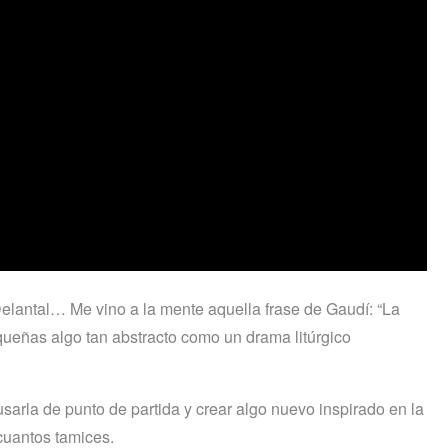
elantal… Me vino a la mente aquella frase de Gaudí: “La
queñas algo tan abstracto como un drama litúrgico
sarla de punto de partida y crear algo nuevo inspirado en la
cuantos tamices.