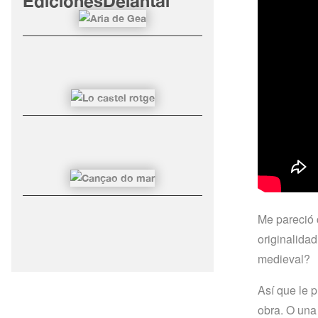
EdicionesDelantal
Me pareció 
originalida
medieval?
Así que le 
obra. O una