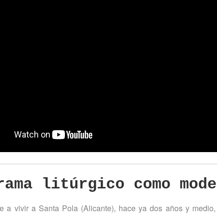
rama litúrgico como mode
 a vivir a Santa Pola (Alicante), hace ya dos años y medio,