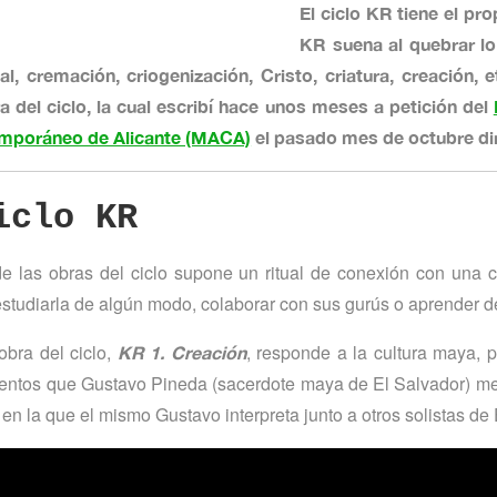
El ciclo KR tiene el pro
KR suena al quebrar lo
al, cremación, criogenización, Cristo, criatura, creación,
a del ciclo, la cual escribí hace unos meses a petición del
mporáneo de Alicante (MACA)
el pasado mes de octubre di
iclo KR
 las obras del ciclo supone un ritual de conexión con una c
estudiarla de algún modo, colaborar con sus gurús o aprender de
obra del ciclo,
, responde a la cultura maya, p
KR 1. Creación
entos que Gustavo Pineda (sacerdote maya de El Salvador) me 
en la que el mismo Gustavo interpreta junto a otros solistas de 