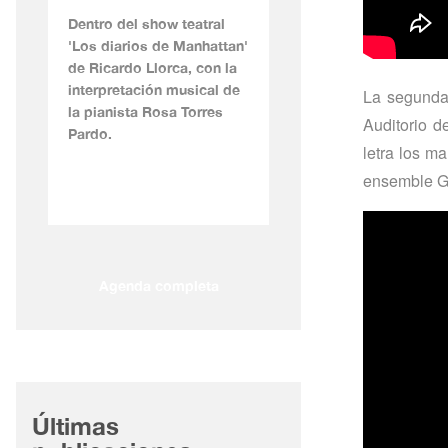
Dentro del show teatral
'Los diarios de Manhattan'
de Ricardo Llorca, con la
interpretación musical de
La segunda
la pianista Rosa Torres
Auditorio d
Pardo.
letra los m
ensemble Ga
Agenda completa
Últimas