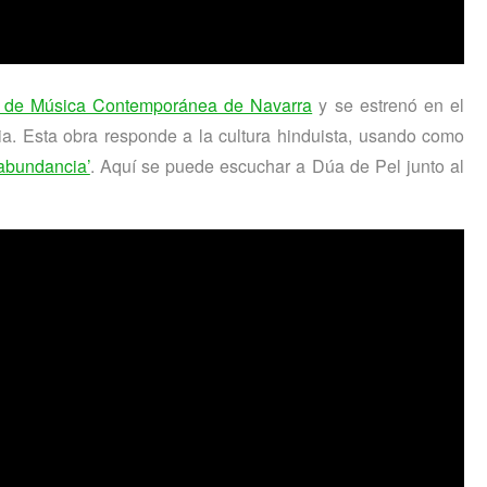
 de Música Contemporánea de Navarra
y se estrenó en el
a. Esta obra responde a la cultura hinduista, usando como
abundancia’
. Aquí se puede escuchar a Dúa de Pel junto al