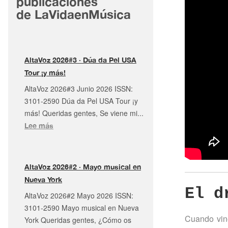
publicaciones
de LaVidaenMúsica
AltaVoz 2026#3 · Dúa da Pel USA
Tour ¡y más!
AltaVoz 2026#3 Junio 2026 ISSN:
3101-2590 Dúa da Pel USA Tour ¡y
más! Queridas gentes, Se viene mi...
:
Lee más
AltaVoz
2026#3
·
AltaVoz 2026#2 · Mayo musical en
Dúa
Nueva York
da
El d
AltaVoz 2026#2 Mayo 2026 ISSN:
Pel
3101-2590 Mayo musical en Nueva
USA
Cuando vine
York Queridas gentes, ¿Cómo os
Tour