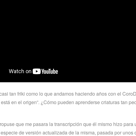
casi tan friki como lo que andamos haciendo años con el CoroD
d está en el origen”. ¿Cómo pueden aprenderse criaturas tan pe
propuse que me pasara la transcripción que él mismo hizo para u
 especie de versión actualizada de la misma, pasada por unos 