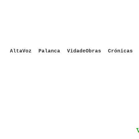
AltaVoz
Palanca
VidadeObras
Crónicas