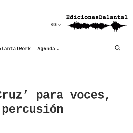
es
Buscar
elantalWork
Agenda
Cruz’ para voces,
 percusión