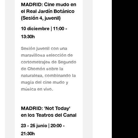
MADRID: Cine mudo en
el Real Jardín Botánico
(Sesión 4, juvenil)
10 diciembre | 11:00 -
13:30h
Sesión juvenil con una
maravillosa selección de
cortometrajes de Segundo
de Chomón sobre la
naturaleza, combinando la
magia del cine mudo y
música en vivo.
MADRID: 'Not Today'
en los Teatros del Canal
23 - 25 junio | 20:00 -
21:30h