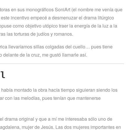
toras en sus monográficos SoniArt (el nombre me venía que
 este incentivo empecé a desmenuzar el drama litúrgico
puse como objetivo utópico traer la energía de la luz a la
as las torturas de judíos y romanos.
rica llevaríamos sillas colgadas del cuello… pues tiene
o delante de la cruz, me gustó llamarle así.
l
ue había montado la obra hacía tiempo siguieran siendo los
gar con las melodías, pues tenían que mantenerse
el drama original y que a mí me interesaba sólo uno de
 Magdalena, mujer de Jesús. Las dos mujeres importantes en