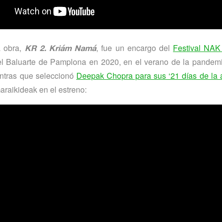
 obra,
, fue un encargo del
Festival NAK
KR 2. Kriám Namá
el Baluarte de Pamplona en 2020, en el verano de la pandemi
antras que seleccionó
Deepak Chopra para sus ‘21 días de la 
raikideak en el estreno: