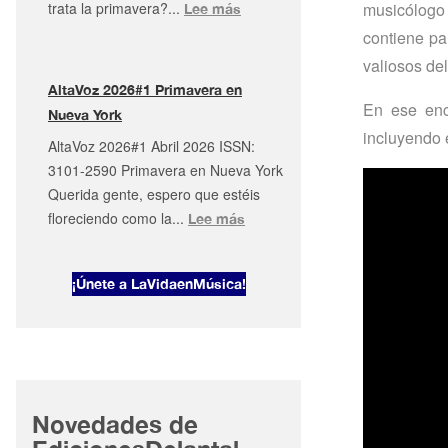
musicólogo 
trata la primavera?...
:
Lee más
¡y
AltaVoz
contiene pa
más!
2026#2
valiosos de
·
AltaVoz 2026#1 Primavera en
Mayo
En ese enc
Nueva York
musical
incluyendo e
AltaVoz 2026#1 Abril 2026 ISSN:
en
3101-2590 Primavera en Nueva York
Nueva
Querida gente, espero que estéis
York
floreciendo como la...
:
Lee más
AltaVoz
2026#1
¡Únete a LaVidaenMúsica!
Primavera
en
Nueva
York
Novedades de