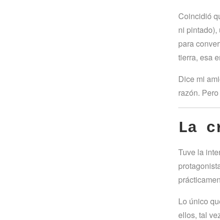
Coincidió q
ni pintado)
para convert
tierra, esa 
Dice mi ami
razón. Pero 
La c
Tuve la int
protagonist
prácticament
Lo único qu
ellos, tal 