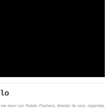
lo
 me reuní con Rubén Pacheco, director de coro, organista,