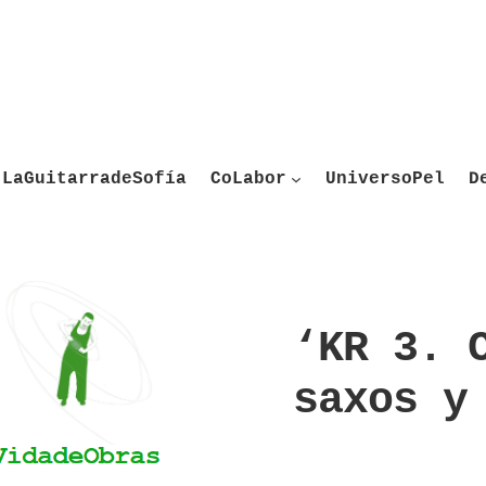
LaGuitarradeSofía
CoLabor
UniversoPel
D
‘KR 3. 
saxos y