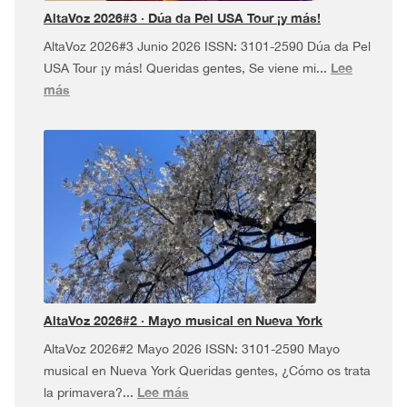
AltaVoz 2026#3 · Dúa da Pel USA Tour ¡y más!
AltaVoz 2026#3 Junio 2026 ISSN: 3101-2590 Dúa da Pel
Lee
USA Tour ¡y más! Queridas gentes, Se viene mi...
:
más
AltaVoz
2026#3
·
Dúa
da
Pel
USA
Tour
¡y
más!
AltaVoz 2026#2 · Mayo musical en Nueva York
AltaVoz 2026#2 Mayo 2026 ISSN: 3101-2590 Mayo
musical en Nueva York Queridas gentes, ¿Cómo os trata
:
Lee más
la primavera?...