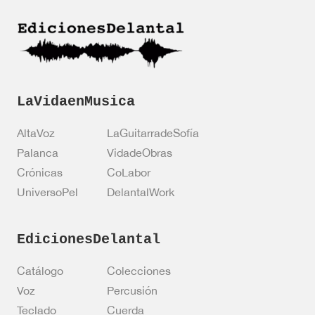
i
ó
n
*
LaVidaenMusica
AltaVoz
LaGuitarradeSofía
Palanca
VidadeObras
Crónicas
CoLabor
UniversoPel
DelantalWork
EdicionesDelantal
Catálogo
Colecciones
Voz
Percusión
Teclado
Cuerda