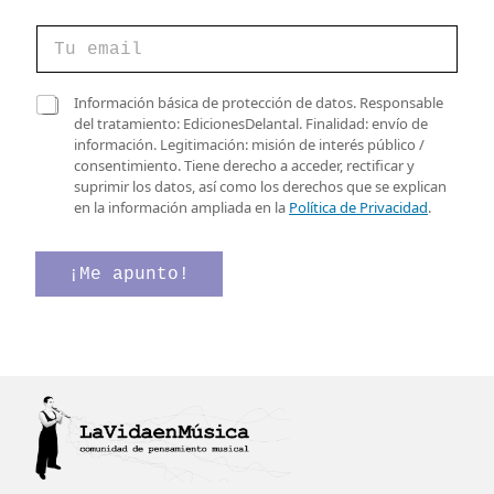
C
C
a
o
s
r
i
r
C
l
Información básica de protección de datos. Responsable
e
a
l
del tratamiento: EdicionesDelantal. Finalidad: envío de
o
s
a
información. Legitimación: misión de interés público /
e
i
s
consentimiento. Tiene derecho a acceder, rectificar y
l
l
C
suprimir los datos, así como los derechos que se explican
e
l
o
en la información ampliada en la
Política de Privacidad
.
c
a
r
t
s
r
r
d
e
¡Me apunto!
ó
e
o
n
v
C
i
e
a
c
r
s
o
i
i
*
f
l
i
l
c
a
a
s
c