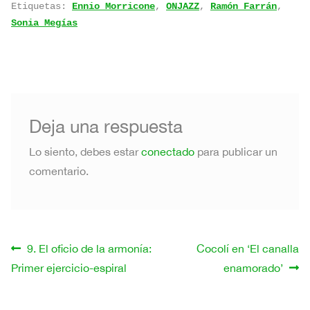
Etiquetas:
Ennio Morricone
,
ONJAZZ
,
Ramón Farrán
,
Sonia Megías
Deja una respuesta
Lo siento, debes estar
conectado
para publicar un
comentario.
Navegación
Anterior:
Siguiente:
9. El oficio de la armonía:
Cocolí en ‘El canalla
Primer ejercicio-espiral
enamorado’
de
entradas