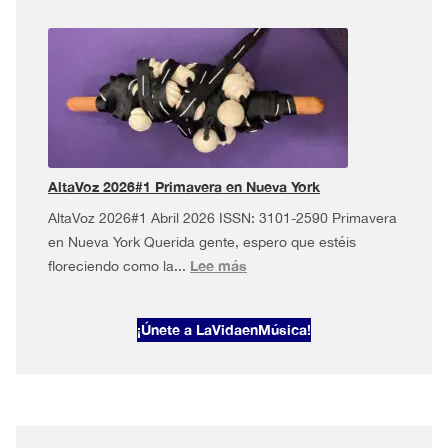
AltaVoz
2026#2
·
Mayo
musical
en
Nueva
York
AltaVoz 2026#1 Primavera en Nueva York
AltaVoz 2026#1 Abril 2026 ISSN: 3101-2590 Primavera
en Nueva York Querida gente, espero que estéis
:
Lee más
floreciendo como la...
AltaVoz
2026#1
¡Únete a LaVidaenMúsica!
Primavera
en
Nueva
York