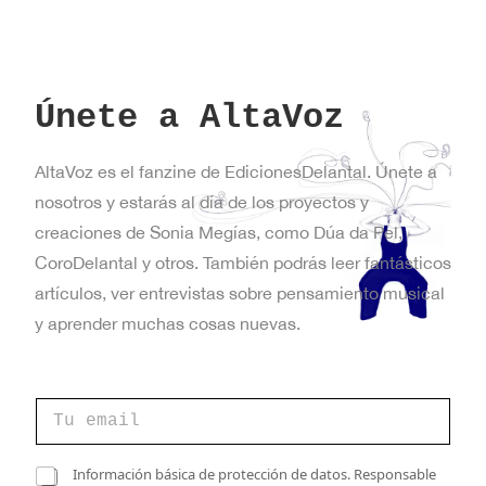
Únete a AltaVoz
AltaVoz es el fanzine de EdicionesDelantal. Únete a
nosotros y estarás al día de los proyectos y
creaciones de Sonia Megías, como Dúa da Pel,
CoroDelantal y otros. También podrás leer fantásticos
artículos, ver entrevistas sobre pensamiento musical
y aprender muchas cosas nuevas.
C
o
r
r
*
C
Información básica de protección de datos. Responsable