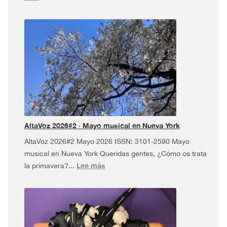
AltaVoz
2026#3
·
Dúa
da
Pel
USA
Tour
¡y
más!
AltaVoz 2026#2 · Mayo musical en Nueva York
AltaVoz 2026#2 Mayo 2026 ISSN: 3101-2590 Mayo
musical en Nueva York Queridas gentes, ¿Cómo os trata
:
Lee más
la primavera?...
AltaVoz
2026#2
·
Mayo
musical