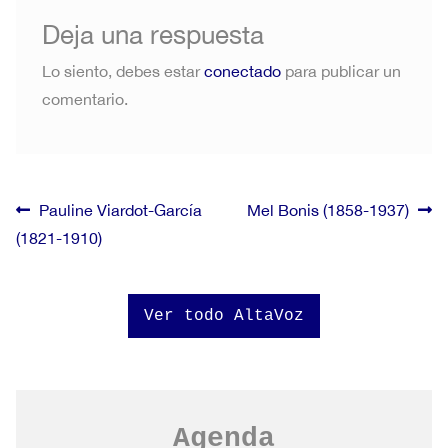
Deja una respuesta
Lo siento, debes estar
conectado
para publicar un
comentario.
Navegación
Anterior:
Siguiente:
Pauline Viardot-García
Mel Bonis (1858-1937)
(1821-1910)
de
entradas
Ver todo AltaVoz
Agenda