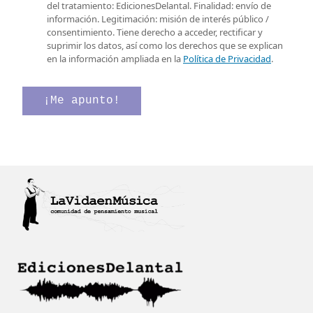
e
v
a
del tratamiento: EdicionesDelantal. Finalidad: envío de
o
e
s
información. Legitimación: misión de interés público /
e
r
i
consentimiento. Tiene derecho a acceder, rectificar y
l
i
l
suprimir los datos, así como los derechos que se explican
e
f
l
en la información ampliada en la
Política de Privacidad
.
c
i
a
t
c
s
r
a
d
¡Me apunto!
ó
c
e
n
i
v
i
ó
e
c
n
r
o
e
i
*
l
f
e
i
c
c
t
a
r
c
ó
i
n
ó
i
n
c
*
o