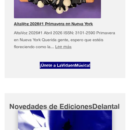
en
Nueva
York
AltaVoz 2026#1 Primavera en Nueva York
AltaVoz 2026#1 Abril 2026 ISSN: 3101-2590 Primavera
en Nueva York Querida gente, espero que estéis
:
Lee más
floreciendo como la...
AltaVoz
2026#1
¡Únete a LaVidaenMúsica!
Primavera
en
Nueva
York
Novedades de EdicionesDelantal