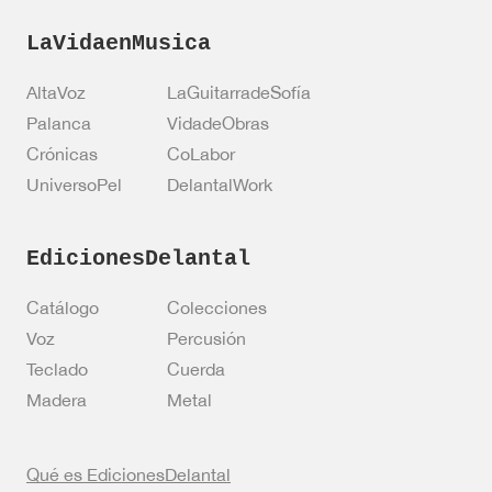
LaVidaenMusica
AltaVoz
LaGuitarradeSofía
Palanca
VidadeObras
Crónicas
CoLabor
UniversoPel
DelantalWork
EdicionesDelantal
Catálogo
Colecciones
Voz
Percusión
Teclado
Cuerda
Madera
Metal
Qué es EdicionesDelantal