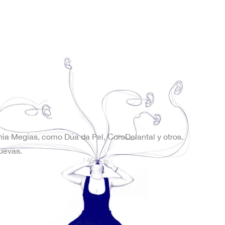
onia Megías, como Dúa da Pel, CoroDelantal y otros.
uevas.