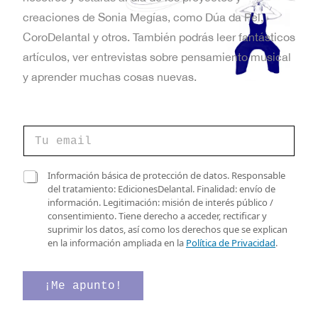
t
creaciones de Sonia Megías, como Dúa da Pel,
a
CoroDelantal y otros. También podrás leer fantásticos
artículos, ver entrevistas sobre pensamiento musical
s
y aprender muchas cosas nuevas.
d
e
C
E
o
r
v
r
e
C
Información básica de protección de datos. Responsable
e
l
a
del tratamiento: EdicionesDelantal. Finalidad: envío de
e
o
e
s
información. Legitimación: misión de interés público /
e
c
n
i
consentimiento. Tiene derecho a acceder, rectificar y
l
t
l
suprimir los datos, así como los derechos que se explican
e
t
r
l
en la información ampliada en la
Política de Privacidad
.
c
ó
a
o
t
n
s
r
i
d
¡Me apunto!
s
ó
c
e
n
o
v