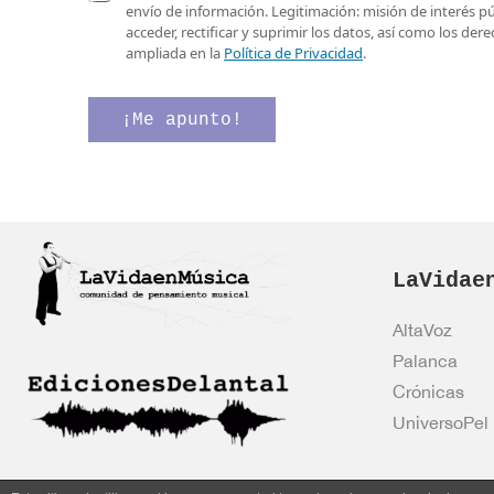
e
a
r
envío de información. Legitimación: misión de interés p
o
s
ó
acceder, rectificar y suprimir los datos, así como los de
e
i
n
ampliada en la
Política de Privacidad
.
l
l
i
e
l
c
c
a
o
¡Me apunto!
t
s
e
r
d
l
ó
e
e
n
v
c
i
e
t
c
r
r
o
i
ó
*
LaVidae
f
n
i
i
c
c
AltaVoz
a
o
Palanca
c
*
i
Crónicas
ó
UniversoPel
n
*