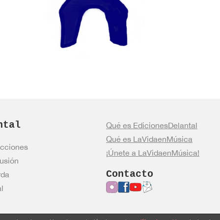
ntal
Qué es EdicionesDelantal
Qué es LaVidaenMúsica
cciones
¡Únete a LaVidaenMúsica!
usión
Contacto
rda
l