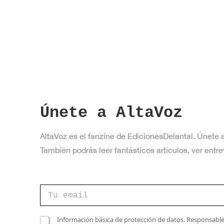
a
v
e
.
Únete a AltaVoz
AltaVoz es el fanzine de EdicionesDelantal. Únete 
También podrás leer fantásticos artículos, ver en
e
C
l
o
e
r
c
r
C
t
Información básica de protección de datos. Responsable 