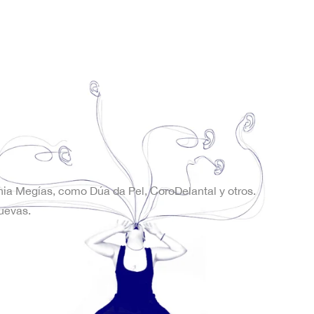
onia Megías, como Dúa da Pel, CoroDelantal y otros.
uevas.