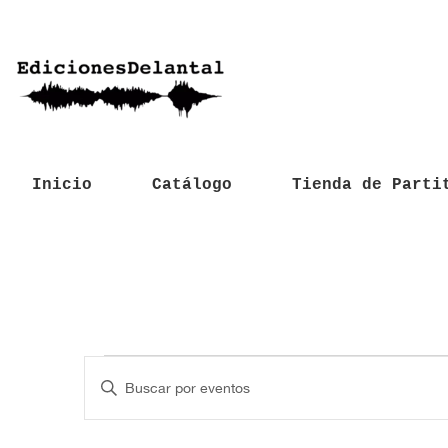
Inicio
Catálogo
Tienda de Parti
Eventos
N
I
a
n
t