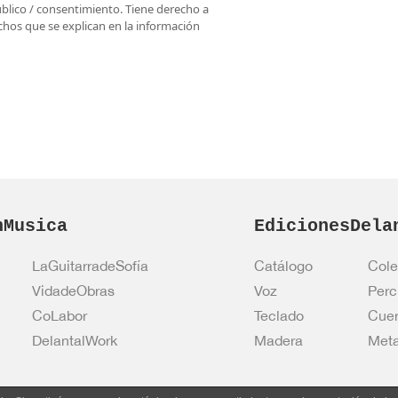
úblico / consentimiento. Tiene derecho a
rechos que se explican en la información
nMusica
EdicionesDela
LaGuitarradeSofía
Catálogo
Cole
VidadeObras
Voz
Perc
CoLabor
Teclado
Cue
DelantalWork
Madera
Meta