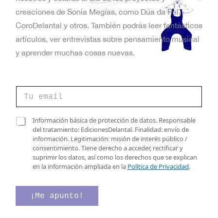
t
creaciones de Sonia Megías, como Dúa da Pel,
a
CoroDelantal y otros. También podrás leer fantásticos
artículos, ver entrevistas sobre pensamiento musical
s
y aprender muchas cosas nuevas.
d
e
*
C
*
E
o
d
r
e
v
r
C
Información básica de protección de datos. Responsable
e
a
del tratamiento: EdicionesDelantal. Finalidad: envío de
e
o
s
información. Legitimación: misión de interés público /
e
n
i
consentimiento. Tiene derecho a acceder, rectificar y
l
l
suprimir los datos, así como los derechos que se explican
e
t
l
en la información ampliada en la
Política de Privacidad
.
c
a
o
t
s
r
d
¡Me apunto!
s
ó
e
n
v