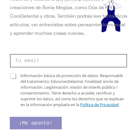
t
creaciones de Sonia Megías, como Dúa da Pel,
a
CoroDelantal y otros. También podrás leer fantásticos
artículos, ver entrevistas sobre pensamiento musical
s
y aprender muchas cosas nuevas.
d
e
C
E
o
r
v
r
C
C
Información básica de protección de datos. Responsable
e
a
a
del tratamiento: EdicionesDelantal. Finalidad: envío de
e
o
s
s
información. Legitimación: misión de interés público /
e
i
n
i
consentimiento. Tiene derecho a acceder, rectificar y
l
l
l
suprimir los datos, así como los derechos que se explican
e
t
l
l
en la información ampliada en la
Política de Privacidad
.
c
a
a
o
t
s
s
r
e
d
¡Me apunto!
s
ó
l
e
n
e
v