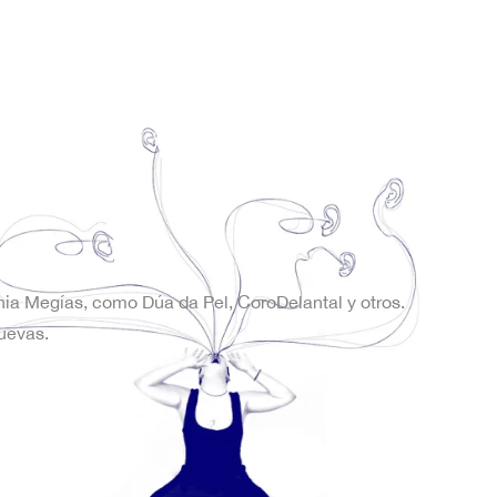
onia Megías, como Dúa da Pel, CoroDelantal y otros.
uevas.