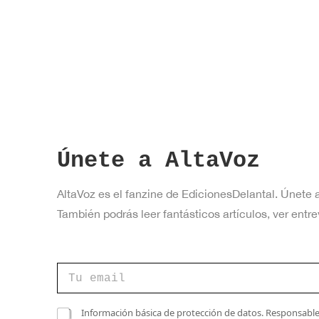
a
v
e
.
Únete a AltaVoz
AltaVoz es el fanzine de EdicionesDelantal. Únete 
También podrás leer fantásticos artículos, ver en
C
C
a
o
s
r
i
r
C
l
Información básica de protección de datos. Responsable 