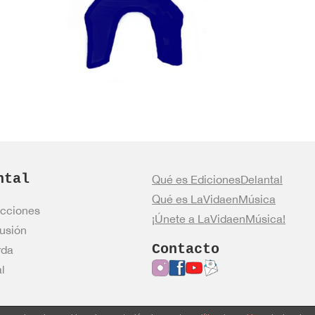
ntal
Qué es EdicionesDelantal
Qué es LaVidaenMúsica
cciones
¡Únete a LaVidaenMúsica!
usión
Contacto
rda
l