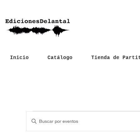
Inicio
Catálogo
Tienda de Parti
Eventos
N
I
a
n
t