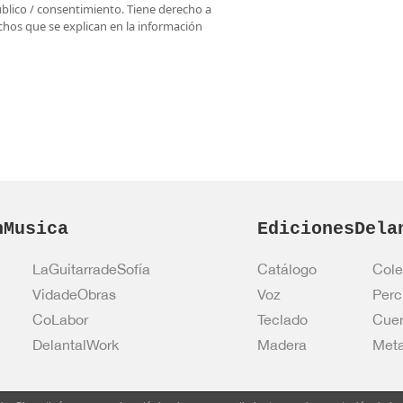
úblico / consentimiento. Tiene derecho a
rechos que se explican en la información
nMusica
EdicionesDela
LaGuitarradeSofía
Catálogo
Cole
VidadeObras
Voz
Perc
CoLabor
Teclado
Cue
DelantalWork
Madera
Meta