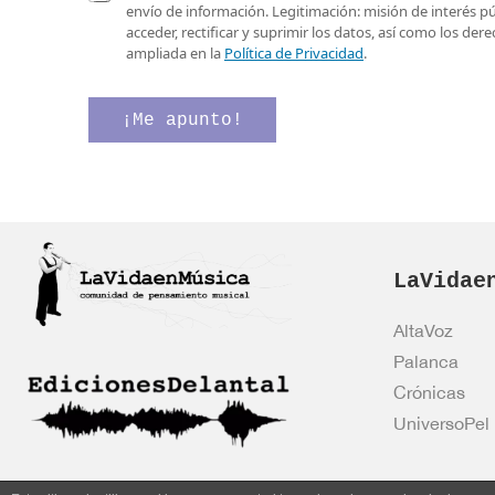
e
a
l
envío de información. Legitimación: misión de interés p
o
s
a
acceder, rectificar y suprimir los datos, así como los de
e
i
s
ampliada en la
Política de Privacidad
.
l
l
e
e
l
l
c
a
e
¡Me apunto!
t
s
c
r
d
t
ó
e
r
n
v
ó
i
e
n
c
r
i
o
i
c
*
LaVidae
f
o
i
C
c
o
AltaVoz
a
r
Palanca
c
r
i
e
Crónicas
ó
o
UniversoPel
n
*